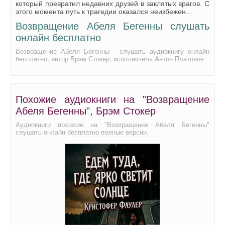
который превратил недавних друзей в заклятых врагов. С
этого момента путь к трагедии оказался неизбежен...
Возвращение Абеля Бегенны слушать
онлайн бесплатно
Возвращение Абеля Бегенны - слушать аудиокнигу онлайн
бесплатно, автор Брэм Стокер, исполнитель Антон Платонов
Похожие аудиокниги на "Возвращение
Абеля Бегенны", Брэм Стокер
Аудиокниги похожие на "Возвращение Абеля Бегенны"
слушать онлайн бесплатно полные версии.