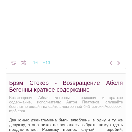
-10
+10
Брэм Стокер - Возвращение Абеля
Бегенны краткое содержание
Возвращение Абеля Бегенны - описание и краткое
содержание, исполнитель: Антон Платонов, слушайте
бесплатно онлайн на сайте электронной библиотеки Audobook-
mp3.com
Два юных джентльмена были влюблены в одну и ту же
девушку, а она никак не решалась выбрать, кому отдать
предпочтение. Развязку принес случай — жребий,