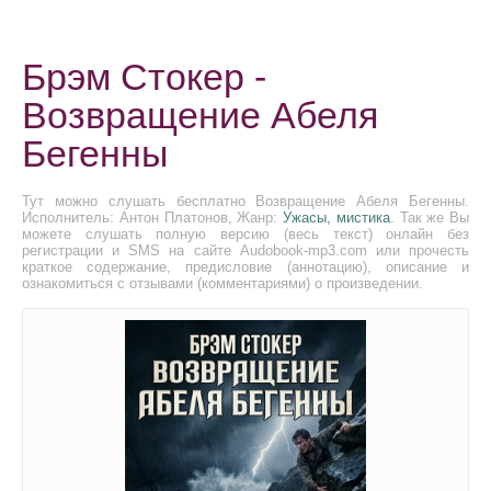
Брэм Стокер -
Возвращение Абеля
Бегенны
Тут можно слушать бесплатно Возвращение Абеля Бегенны.
Исполнитель: Антон Платонов, Жанр:
Ужасы, мистика
. Так же Вы
можете слушать полную версию (весь текст) онлайн без
регистрации и SMS на сайте Audobook-mp3.com или прочесть
краткое содержание, предисловие (аннотацию), описание и
ознакомиться с отзывами (комментариями) о произведении.