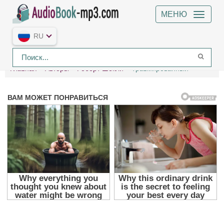
МЕНЮ
RU
Главная
Авторы
Роберт Шекли
Травмированный