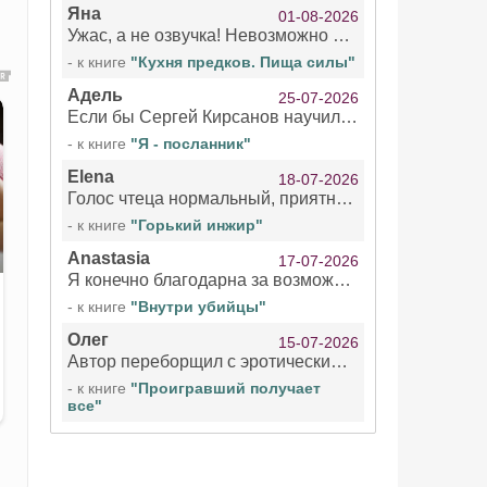
Яна
01-08-2026
Ужас, а не озвучка! Невозможно вникать в смысл текста из за кривляний чтеца
- к книге
"Кухня предков. Пища силы"
Адель
25-07-2026
Если бы Сергей Кирсанов научился не сглатывать каждые 1-2 минуты слюну, так что слышно в микрофоне и, что вызывает отвращение, то мелжно было бы слушать.
- к книге
"Я - посланник"
Elena
18-07-2026
Голос чтеца нормальный, приятный тембр. Мне очень понравилось озвучивание рассказа. Очень странный отзыв Надежды. Может у неё что-то с нервами?
- к книге
"Горький инжир"
Anastasia
17-07-2026
Я конечно благодарна за возможность бесплатно слушать книги даже новинки , но чтение этой книги просто ужасно
- к книге
"Внутри убийцы"
Олег
15-07-2026
Автор переборщил с эротическими сценами. Похоже, с этим у него проблемы.
- к книге
"Проигравший получает
все"