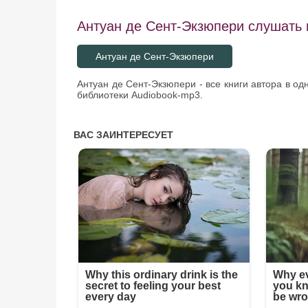
Антуан де Сент-Экзюпери слушать в
Антуан де Сент-Экзюпери
Антуан де Сент-Экзюпери - все книги автора в о
библиотеки Audiobook-mp3.