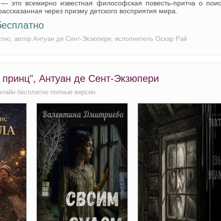
— это всемирно известная философская повесть-притча о поис
рассказанная через призму детского восприятия мира.
бесплатно
тно, автор Антуан де Сент-Экзюпери, исполнитель Оскар Рай
 принц", Антуан де Сент-Экзюпери
нлайн бесплатно полные версии.