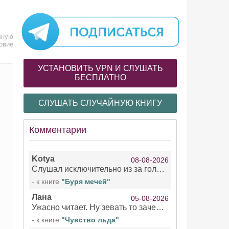
лную
овие
УСТАНОВИТЬ VPN И СЛУШАТЬ
БЕСПЛАТНО
СЛУШАТЬ СЛУЧАЙНУЮ КНИГУ
Комментарии
Kotya
08-08-2026
Слушал исключительно из за голоса девушки озвучивающей Арью Сансу и Кейтлин . Жаль что ее голос не озвучил остальное . При всем уважении к чтецами мужчинам/не. Интересно, есть ли с ее озвучкой еще какие нибудь книги?!
- к книге
"Буря мечей"
Лана
05-08-2026
Ужасно читает. Ну зевать то зачем. Уже не говорю, что ударения ставит, как хочет.
- к книге
"Чувство льда"