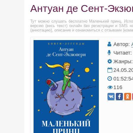
Антуан де Сент-Экзю
Тут можно слушать бесплатно Маленький принц. Исп
версию (весь текст) онлайн без регистрации и SMS н
(аннотацию), описание и ознакомиться с отзывами (ком
Автор:
Читает:
Жанры:
24.05.2
01:52:5
116