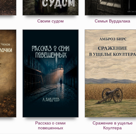
Своим судом
Семья Вурдалака
Рассказ о семи
Сражение в ущелье
повешенных
Коултера