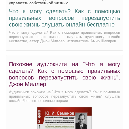
Что я могу сделать? Как с помощью правильных вопросов пере
управлять собственной жизнью.
Что я могу сделать? Как с помощью
Что я могу сделать? Как с помощью правильных вопросов пере
правильных вопросов перезапустить
свою жизнь слушать онлайн бесплатно
Что я могу сделать? Как с помощью правильных вопросов пере
Что я могу сделать? Как с помощью правильных вопросов
Что я могу сделать? Как с помощью правильных вопросов пере
перезапустить свою жизнь - слушать аудиокнигу онлайн
бесплатно, автор Джон Миллер, исполнитель Амир Шакиров
Что я могу сделать? Как с помощью правильных вопросов пере
Что я могу сделать? Как с помощью правильных вопросов пере
Похожие аудиокниги на "Что я могу
Что я могу сделать? Как с помощью правильных вопросов пере
сделать? Как с помощью правильных
вопросов перезапустить свою жизнь",
Что я могу сделать? Как с помощью правильных вопросов пере
Джон Миллер
Что я могу сделать? Как с помощью правильных вопросов пере
Аудиокниги похожие на "Что я могу сделать? Как с помощью
правильных вопросов перезапустить свою жизнь" слушать
онлайн бесплатно полные версии.
Что я могу сделать? Как с помощью правильных вопросов пере
Что я могу сделать? Как с помощью правильных вопросов пере
Что я могу сделать? Как с помощью правильных вопросов пере