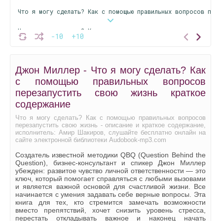
Что я могу сделать? Как с помощью правильных вопросов пере
Что я могу сделать? Как с помощью правильных вопросов пере
-10
+10
Что я могу сделать? Как с помощью правильных вопросов пере
Джон Миллер - Что я могу сделать? Как
Что я могу сделать? Как с помощью правильных вопросов пере
с помощью правильных вопросов
Что я могу сделать? Как с помощью правильных вопросов пере
перезапустить свою жизнь краткое
содержание
Что я могу сделать? Как с помощью правильных вопросов пере
Что я могу сделать? Как с помощью правильных вопросов
перезапустить свою жизнь - описание и краткое содержание,
Что я могу сделать? Как с помощью правильных вопросов пере
исполнитель: Амир Шакиров, слушайте бесплатно онлайн на
сайте электронной библиотеки Audobook-mp3.com
Что я могу сделать? Как с помощью правильных вопросов пере
Создатель известной методики QBQ (Question Behind the
Question), бизнес-консультант и спикер Джон Миллер
Что я могу сделать? Как с помощью правильных вопросов пере
убежден: развитое чувство личной ответственности — это
ключ, который помогает справляться с любыми вызовами
Что я могу сделать? Как с помощью правильных вопросов пере
и является важной основой для счастливой жизни. Все
начинается с умения задавать себе верные вопросы. Эта
книга для тех, кто стремится замечать возможности
Что я могу сделать? Как с помощью правильных вопросов пере
вместо препятствий, хочет снизить уровень стресса,
перестать откладывать важное и наконец начать