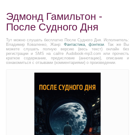
Эдмонд Гамильтон -
После Судного Дня
Тут можно слушать бесплатно После Судного Дня. Исполнитель:
Владимир Коваленко, Жанр:
Фантастика, фэнтези
. Так же Вы
можете слушать полную версию (весь текст) онлайн без
регистрации и SMS на сайте Audobook-mp3.com или прочесть
краткое содержание, предисловие (аннотацию), описание и
ознакомиться с отзывами (комментариями) о произведении.