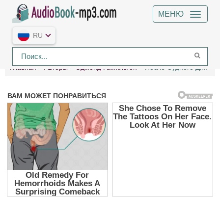
МЕНЮ
RU
Главная
Авторы
Эдмонд Гамильтон
После Судного Дня