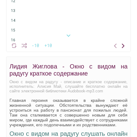
12
13
14
15
16
-10
+10
17
18
Лидия Жиглова - Окно с видом на
19
радугу краткое содержание
20
Окно с видом на радугу - описание и краткое содержание,
исполнитель: Алисия Май, слушайте бесплатно онлайн на
21
сайте электронной библиотеки Audobook-mp3.com
22
Главная героиня оказывается в крайне сложной
жизненной ситуации. Обстоятельства вынуждают её
устроиться на работу в пансионат для пожилых людей.
Там она сталкивается с совершенно новым для себя
миром, где каждый день взаимодействует с сотрудниками
учреждения, его подопечными и их родственниками.
Окно с видом на радугу слушать онлайн