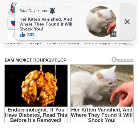
МЕНЮ
RU
Главная
Авторы
Лидия Жиглова
Окно с видом на радугу