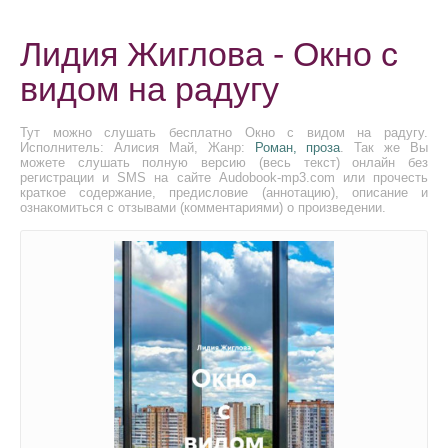
Лидия Жиглова - Окно с
видом на радугу
Тут можно слушать бесплатно Окно с видом на радугу.
Исполнитель: Алисия Май, Жанр:
Роман, проза
. Так же Вы
можете слушать полную версию (весь текст) онлайн без
регистрации и SMS на сайте Audobook-mp3.com или прочесть
краткое содержание, предисловие (аннотацию), описание и
ознакомиться с отзывами (комментариями) о произведении.