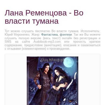
Лана Ременцова - Во
власти тумана
Тут можно слушать бесплатно Во власти тумана. Исполнитель:
Юрий Мироненко, Жанр:
Фантастика, фэнтези
. Так же Вы можете
слушать полную версию (весь текст) онлайн без регистрации и
SMS на сайте Audobook-mp3.com или прочесть краткое
содержание, предисловие (аннотацию), описание и ознакомиться
с отзывами (комментариями) о произведении.