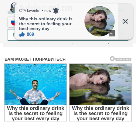
МЕНЮ
RU
Главная
Авторы
Лана Ременцова
Во власти тумана