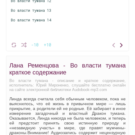
Во власти тумана 12
Во власти тумана 13
Во власти тумана 14
-10
+10
Лана Ременцова - Во власти тумана
краткое содержание
Во власти тумана - описание и краткое содержание,
исполнитель: Юрий Мироненко, слушайте бесплатно онлайн
на сайте электронной библиотеки Audobook-mp3.com
Линда всегда считала себя обычным человеком, пока не
выяснилось, что её жизнь в привычном мире — лишь
прикрытие, а родители ей не родные. Её забирает в иное
измерение загадочный и властный Дракон тумана.
Оказывается, Линда никогда не была человеком, и теперь
ей предстоит принять свою истинную природу и
«незавидную участь» в мире, где правят мужчины-
драконы.Внимание! Аудиозапись содержит нецензурную