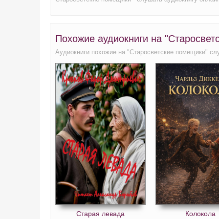
Похожие аудиокниги на "Старосвет
Аудиокниги похожие на "Старосветские помещики" сл
Старая левада
Колокола