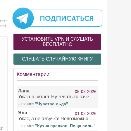
жете
ние,
УСТАНОВИТЬ VPN И СЛУШАТЬ
БЕСПЛАТНО
СЛУШАТЬ СЛУЧАЙНУЮ КНИГУ
Комментарии
Лана
05-08-2026
Ужасно читает. Ну зевать то зачем. Уже не говорю, что ударения ставит, как хочет.
- к книге
"Чувство льда"
Яна
01-08-2026
Ужас, а не озвучка! Невозможно вникать в смысл текста из за кривляний чтеца
- к книге
"Кухня предков. Пища силы"