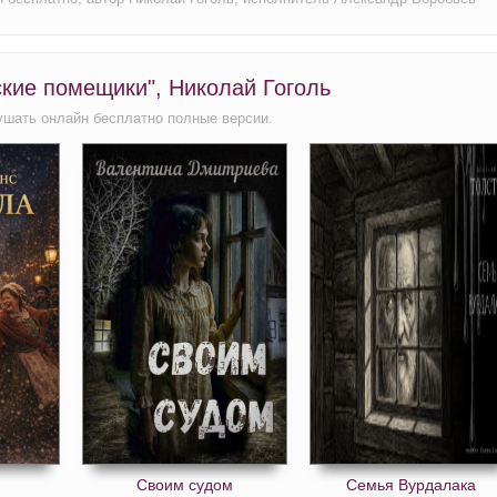
ские помещики", Николай Гоголь
ушать онлайн бесплатно полные версии.
Своим судом
Семья Вурдалака