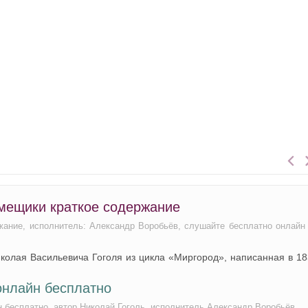
омещики краткое содержание
жание, исполнитель: Александр Воробьёв, слушайте бесплатно онлайн
колая Васильевича Гоголя из цикла «Миргород», написанная в 1
онлайн бесплатно
н бесплатно, автор Николай Гоголь, исполнитель Александр Воробьёв