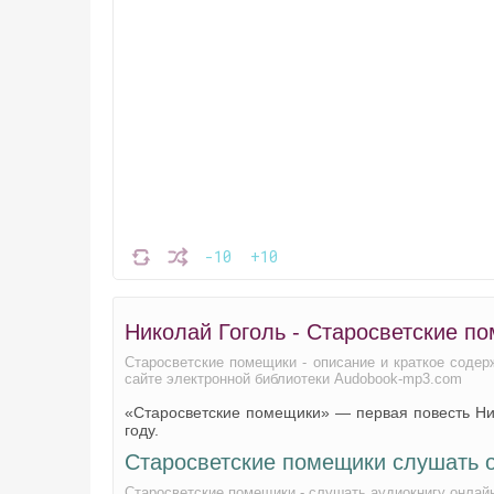
-10
+10
Николай Гоголь - Старосветские п
Старосветские помещики - описание и краткое содер
сайте электронной библиотеки Audobook-mp3.com
«Старосветские помещики» — первая повесть Ни
году.
Старосветские помещики слушать 
Старосветские помещики - слушать аудиокнигу онлай