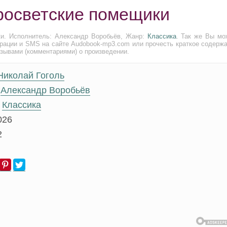
аросветские помещики
ки. Исполнитель: Александр Воробьёв, Жанр:
Классика
. Так же Вы мо
трации и SMS на сайте Audobook-mp3.com или прочесть краткое содержа
тзывами (комментариями) о произведении.
Николай Гоголь
Александр Воробьёв
Классика
026
2