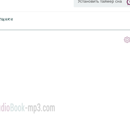
Установить таймер сна
ещики