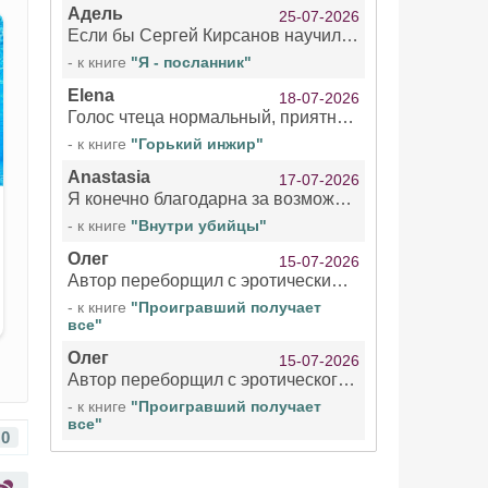
Адель
25-07-2026
Если бы Сергей Кирсанов научился не сглатывать каждые 1-2 минуты слюну, так что слышно в микрофоне и, что вызывает отвращение, то мелжно было бы слушать.
- к книге
"Я - посланник"
Elena
18-07-2026
Голос чтеца нормальный, приятный тембр. Мне очень понравилось озвучивание рассказа. Очень странный отзыв Надежды. Может у неё что-то с нервами?
- к книге
"Горький инжир"
Anastasia
17-07-2026
Я конечно благодарна за возможность бесплатно слушать книги даже новинки , но чтение этой книги просто ужасно
- к книге
"Внутри убийцы"
Олег
15-07-2026
Автор переборщил с эротическими сценами. Похоже, с этим у него проблемы.
- к книге
"Проигравший получает
все"
Олег
15-07-2026
Автор переборщил с эротического сценами. Похоже, с этим у него проблемы.
- к книге
"Проигравший получает
все"
0