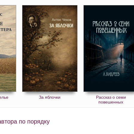
елье
За яблочки
Рассказ о семи
повешенных
автора по порядку