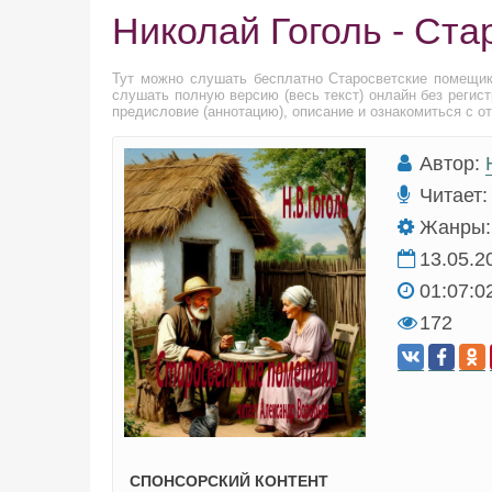
Николай Гоголь - Ст
Тут можно слушать бесплатно Старосветские помещи
слушать полную версию (весь текст) онлайн без регис
предисловие (аннотацию), описание и ознакомиться с о
Автор:
Читает:
Жанры:
13.05.2
01:07:0
172