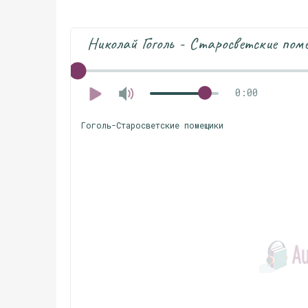
Николай Гоголь - Старосветские пом
0:00
Гоголь-Старосветские помещики