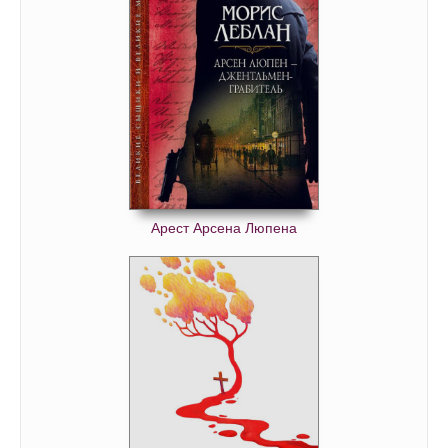
Арест Арсена Люпена