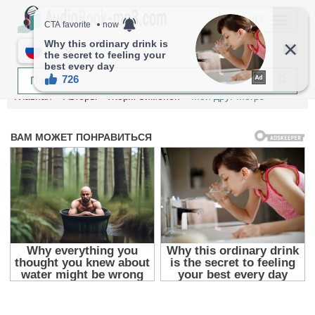
МЕНЮ
RU
Главная
Авторы
Жорж Сименон
Мой друг Мегрэ