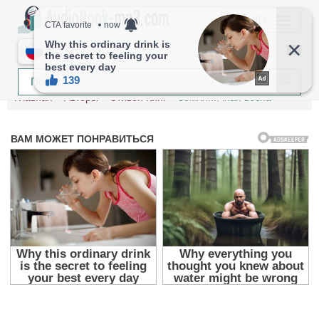
МЕНЮ
RU
Главная
Авторы
Стивен Кинг
Земляничная весна