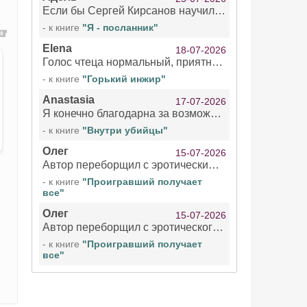
Если бы Сергей Кирсанов научился не сглатывать каждые 1-2 минуты слюну, так что слышно в микрофоне и, что вызывает отвращение, то мелжно было бы слушать.
- к книге
"Я - посланник"
Elena
18-07-2026
Голос чтеца нормальный, приятный тембр. Мне очень понравилось озвучивание рассказа. Очень странный отзыв Надежды. Может у неё что-то с нервами?
- к книге
"Горький инжир"
Anastasia
17-07-2026
Я конечно благодарна за возможность бесплатно слушать книги даже новинки , но чтение этой книги просто ужасно
- к книге
"Внутри убийцы"
Олег
15-07-2026
Автор переборщил с эротическими сценами. Похоже, с этим у него проблемы.
- к книге
"Проигравший получает
все"
Олег
15-07-2026
Автор переборщил с эротического сценами. Похоже, с этим у него проблемы.
- к книге
"Проигравший получает
все"