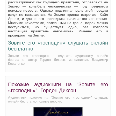
рассматривают как будущего правителя, отправляют на
Землю — колыбель человечества — под предлогом
поисков невесты. Однако подлинная цель этой поездки
вслух не называется. На Земле принца встречает Кайл
Арнем, и для юного наследника начинается испытание.
Многими качествами, полезными на троне, порой можно
поступиться, но существует одно, без которого
настоящий правитель невозможен. Именно его и
проверяют на Земле.
Зовите его «господин» слушать онлайн
бесплатно
Зовите его «господин» - слушать аудиокнигу онлайн
бесплатно, автор Гордон Диксон, исполнитель Владимир
Коваленко
Похожие аудиокниги на "Зовите его
«господин»", Гордон Диксон
Аудиокниги похожие на "Зовите его «господин»" слушать
онлайн бесплатно полные версии.