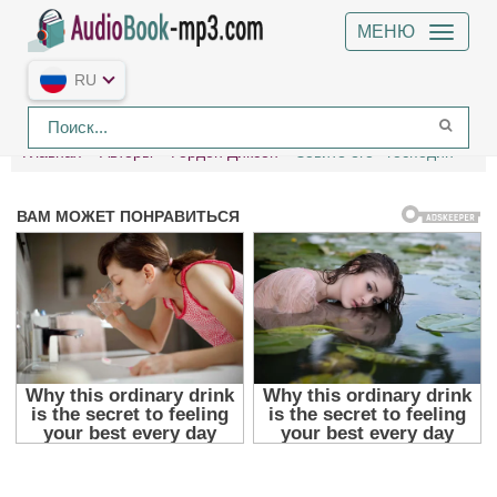
МЕНЮ
RU
Главная
Авторы
Гордон Диксон
Зовите его «господин»