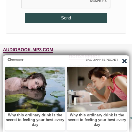
Send
AUDIOBOOK-MP3.COM
ПОПУЛЯРНОЕ
Главная
Жанры
Фантастика и фэнтези
Блог
Детективы, триллеры
Топ-100
Для детей
Авторы
Роман, проза
Исполнители
Приключения
Обратная связь
Юмор, сатира
© 2010-2026
Audiobook-mp3.com