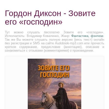
Гордон Диксон - Зовите
его «господин»
Тут можно слушать бесплатно Зовите его «господин».
Исполнитель: Владимир Коваленко, Жанр:
Фантастика, фэнтези
.
Так же Вы можете слушать полную версию (весь текст) онлайн
без регистрации и SMS на сайте Audobook-mp3.com или прочесть
краткое содержание, предисловие (аннотацию), описание и
ознакомиться с отзывами (комментариями) о произведении.