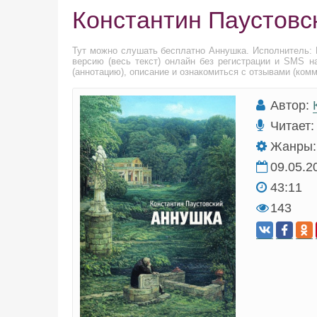
Константин Паустовс
Тут можно слушать бесплатно Аннушка. Исполнитель:
версию (весь текст) онлайн без регистрации и SMS н
(аннотацию), описание и ознакомиться с отзывами (ком
Автор:
Читает:
Жанры:
09.05.2
43:11
143