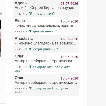
Адель
25-07-2026
Если бы Сергей Кирсанов научился не сглатывать каждые 1-2 минуты слюну, так что слышно в микрофоне и, что вызывает отвращение, то мелжно было бы слушать.
- к книге
"Я - посланник"
Elena
18-07-2026
Голос чтеца нормальный, приятный тембр. Мне очень понравилось озвучивание рассказа. Очень странный отзыв Надежды. Может у неё что-то с нервами?
- к книге
"Горький инжир"
Anastasia
17-07-2026
Я конечно благодарна за возможность бесплатно слушать книги даже новинки , но чтение этой книги просто ужасно
- к книге
"Внутри убийцы"
Олег
15-07-2026
Автор переборщил с эротическими сценами. Похоже, с этим у него проблемы.
- к книге
"Проигравший получает
все"
Олег
15-07-2026
Автор переборщил с эротического сценами. Похоже, с этим у него проблемы.
- к книге
"Проигравший получает
все"