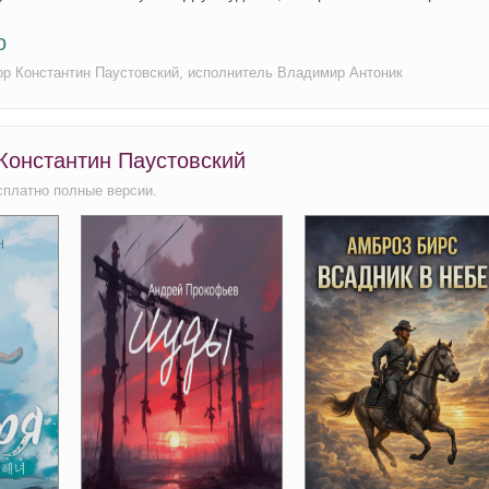
о
тор Константин Паустовский, исполнитель Владимир Антоник
 Константин Паустовский
сплатно полные версии.