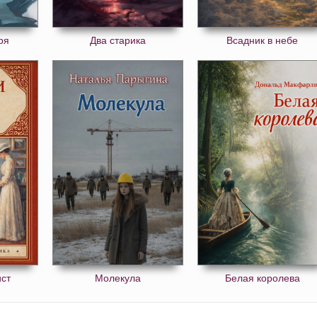
ря
Два старика
Всадник в небе
ст
Молекула
Белая королева