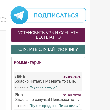
лную
овие
УСТАНОВИТЬ VPN И СЛУШАТЬ
БЕСПЛАТНО
СЛУШАТЬ СЛУЧАЙНУЮ КНИГУ
Комментарии
Лана
05-08-2026
Ужасно читает. Ну зевать то зачем. Уже не говорю, что ударения ставит, как хочет.
- к книге
"Чувство льда"
Яна
01-08-2026
Ужас, а не озвучка! Невозможно вникать в смысл текста из за кривляний чтеца
- к книге
"Кухня предков. Пища силы"