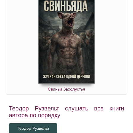
Свиньи Захолустья
Теодор Рузвельт слушать все книги
автора по порядку
Теодор Рузвельт