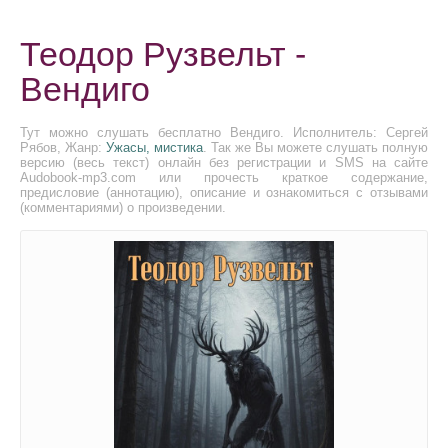
Теодор Рузвельт -
Вендиго
Тут можно слушать бесплатно Вендиго. Исполнитель: Сергей
Рябов, Жанр:
Ужасы, мистика
. Так же Вы можете слушать полную
версию (весь текст) онлайн без регистрации и SMS на сайте
Audobook-mp3.com или прочесть краткое содержание,
предисловие (аннотацию), описание и ознакомиться с отзывами
(комментариями) о произведении.