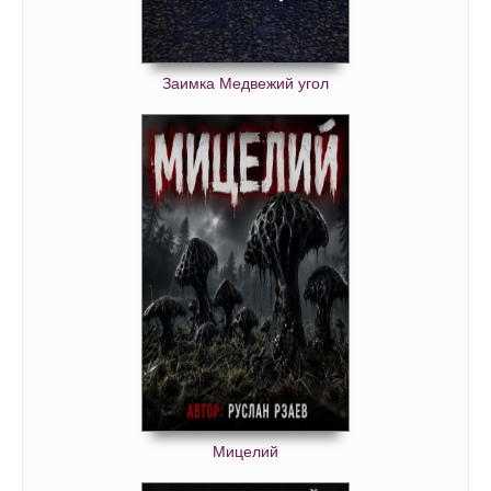
Заимка Медвежий угол
Мицелий