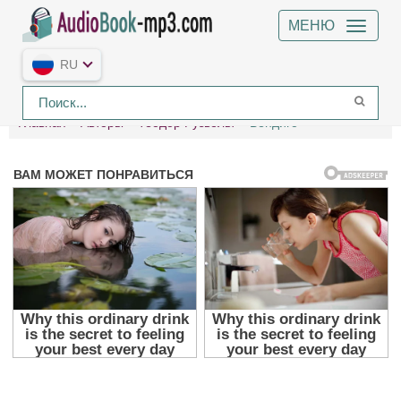
МЕНЮ
RU
Главная
Авторы
Теодор Рузвельт
Вендиго