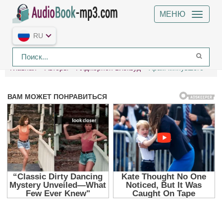
МЕНЮ
RU
Главная
Авторы
Алджернон Блэквуд
Храм минувшего