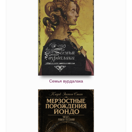
Семья вурдалака