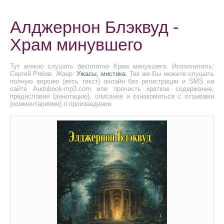
Алджернон Блэквуд -
Храм минувшего
Тут можно слушать бесплатно Храм минувшего. Исполнитель:
Сергей Рябов, Жанр:
Ужасы, мистика
. Так же Вы можете слушать
полную версию (весь текст) онлайн без регистрации и SMS на
сайте Audobook-mp3.com или прочесть краткое содержание,
предисловие (аннотацию), описание и ознакомиться с отзывами
(комментариями) о произведении.