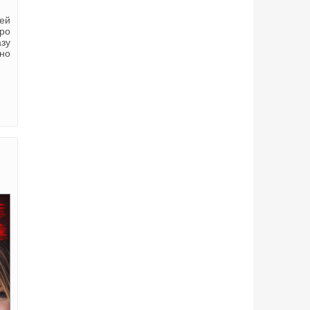
ей
тро
азу
дно