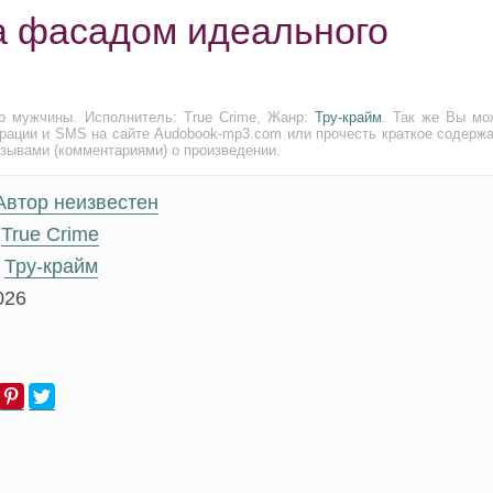
За фасадом идеального
о мужчины. Исполнитель: True Crime, Жанр:
Тру-крайм
. Так же Вы мо
трации и SMS на сайте Audobook-mp3.com или прочесть краткое содержа
тзывами (комментариями) о произведении.
Автор неизвестен
True Crime
Тру-крайм
026