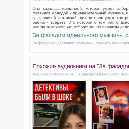
Она казалась женщиной, которая умеет выбир
появился молодой и привлекательный мужчина, и 
за красивой картинкой начали проступать конт
оценили всерьёз. Это история о том, как опас
иногда замечают, что всё уже зашло слишком дале
За фасадом идеального мужчины с
За фасадом идеального мужчины - слушать аудиокнигу
Похожие аудиокниги на "За фасадо
Аудиокниги похожие на "За фасадом идеального мужч