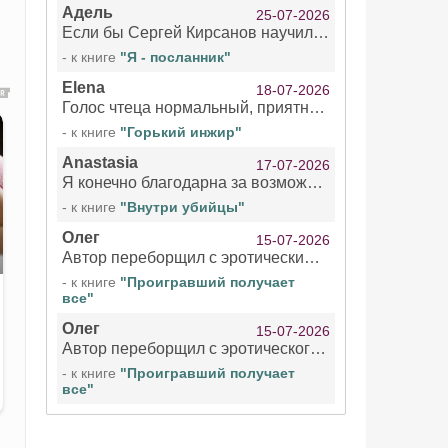
Адель
25-07-2026
Если бы Сергей Кирсанов научился не сглатывать каждые 1-2 минуты слюну, так что слышно в микрофоне и, что вызывает отвращение, то мелжно было бы слушать.
- к книге
"Я - посланник"
Elena
18-07-2026
Голос чтеца нормальный, приятный тембр. Мне очень понравилось озвучивание рассказа. Очень странный отзыв Надежды. Может у неё что-то с нервами?
- к книге
"Горький инжир"
Anastasia
17-07-2026
Я конечно благодарна за возможность бесплатно слушать книги даже новинки , но чтение этой книги просто ужасно
- к книге
"Внутри убийцы"
Олег
15-07-2026
Автор переборщил с эротическими сценами. Похоже, с этим у него проблемы.
- к книге
"Проигравший получает
все"
Олег
15-07-2026
Автор переборщил с эротического сценами. Похоже, с этим у него проблемы.
- к книге
"Проигравший получает
все"