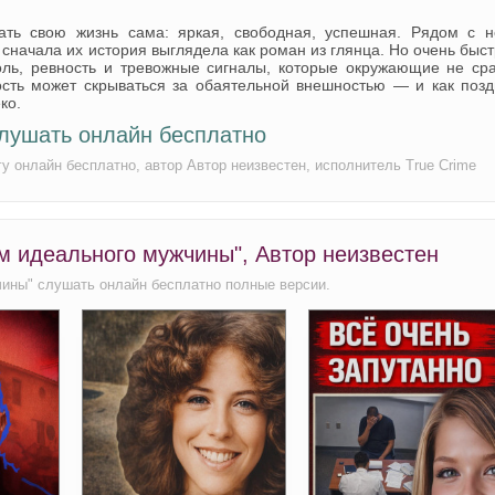
ать свою жизнь сама: яркая, свободная, успешная. Рядом с н
сначала их история выглядела как роман из глянца. Но очень быс
роль, ревность и тревожные сигналы, которые окружающие не ср
ность может скрываться за обаятельной внешностью — и как поз
ко.
лушать онлайн бесплатно
 онлайн бесплатно, автор Автор неизвестен, исполнитель True Crime
м идеального мужчины", Автор неизвестен
ины" слушать онлайн бесплатно полные версии.