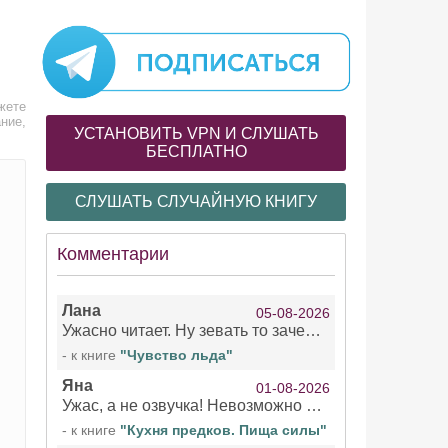
жете
ние,
УСТАНОВИТЬ VPN И СЛУШАТЬ
БЕСПЛАТНО
СЛУШАТЬ СЛУЧАЙНУЮ КНИГУ
Комментарии
Лана
05-08-2026
Ужасно читает. Ну зевать то зачем. Уже не говорю, что ударения ставит, как хочет.
- к книге
"Чувство льда"
Яна
01-08-2026
Ужас, а не озвучка! Невозможно вникать в смысл текста из за кривляний чтеца
- к книге
"Кухня предков. Пища силы"