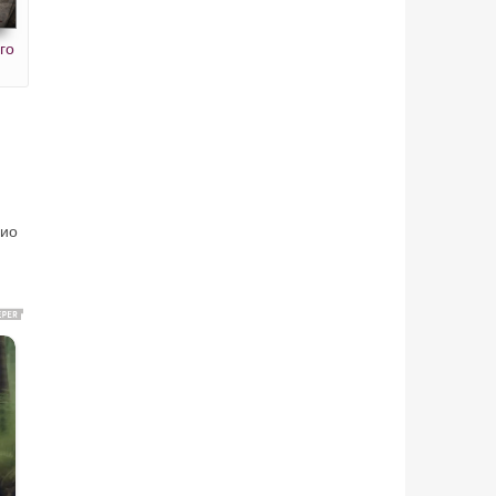
го
дио