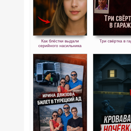
Как блёстки выдали
Три свёртка в г
серийного насильника