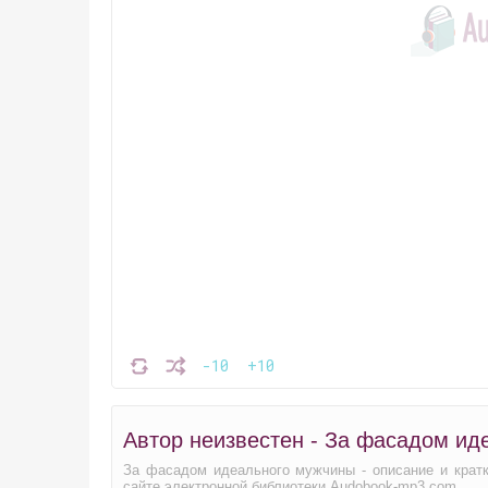
-10
+10
Автор неизвестен - За фасадом ид
За фасадом идеального мужчины - описание и кратк
сайте электронной библиотеки Audobook-mp3.com