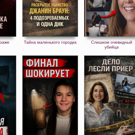
араже
Тайна маленького городка
Слишком очевидный
убийца