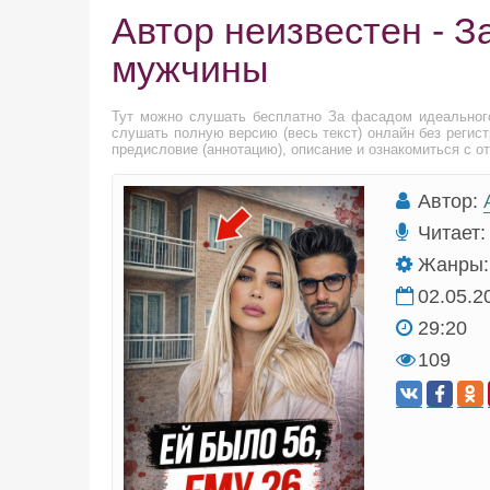
Автор неизвестен - 
мужчины
Тут можно слушать бесплатно За фасадом идеальног
слушать полную версию (весь текст) онлайн без регис
предисловие (аннотацию), описание и ознакомиться с о
Автор:
Читает:
Жанры:
02.05.2
29:20
109