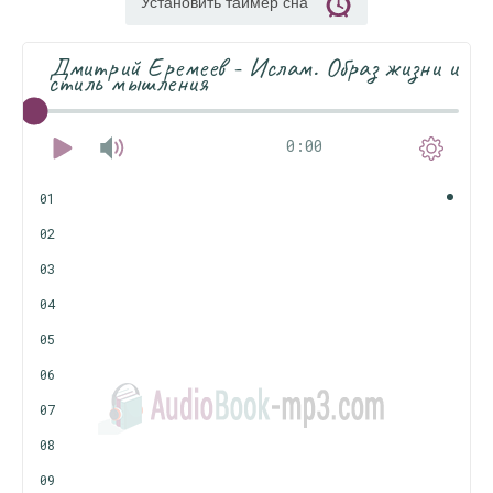
Установить таймер сна
Дмитрий Еремеев - Ислам. Образ жизни и
стиль мышления
0:00
01
02
03
04
05
06
07
08
09