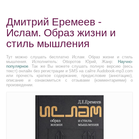
Дмитрий Еремеев -
Ислам. Образ жизни и
стиль мышления
Тут можно слушать бесплатно Ислам. Образ жизни и стиль
мышления. Исполнитель: Оборотов Юрий, Жанр:
Научно-
популярное
. Так же Вы можете слушать полную версию (весь
текст) онлайн без регистрации и SMS на сайте Audobook-mp3.com
или прочесть краткое содержание, предисловие (аннотацию),
описание и ознакомиться с отзывами (комментариями) о
произведении.