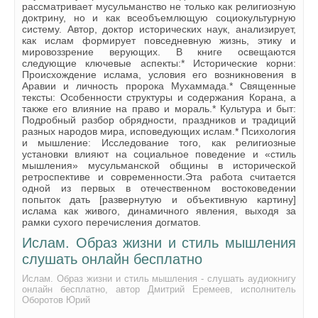
рассматривает мусульманство не только как религиозную
24
доктрину, но и как всеобъемлющую социокультурную
систему. Автор, доктор исторических наук, анализирует,
25
как ислам формирует повседневную жизнь, этику и
мировоззрение верующих. В книге освещаются
26
следующие ключевые аспекты:* Исторические корни:
Происхождение ислама, условия его возникновения в
27
Аравии и личность пророка Мухаммада.* Священные
тексты: Особенности структуры и содержания Корана, а
28
также его влияние на право и мораль.* Культура и быт:
Подробный разбор обрядности, праздников и традиций
29
разных народов мира, исповедующих ислам.* Психология
и мышление: Исследование того, как религиозные
30
установки влияют на социальное поведение и «стиль
мышления» мусульманской общины в исторической
31
ретроспективе и современности.Эта работа считается
одной из первых в отечественном востоковедении
32
попыток дать [развернутую и объективную картину]
ислама как живого, динамичного явления, выходя за
33
рамки сухого перечисления догматов.
Ислам. Образ жизни и стиль мышления
34
слушать онлайн бесплатно
35
Ислам. Образ жизни и стиль мышления - слушать аудиокнигу
36
онлайн бесплатно, автор Дмитрий Еремеев, исполнитель
Оборотов Юрий
37