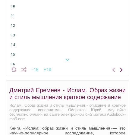
10
11
12
13
14
15
16
-10
+10
17
18
Дмитрий Еремеев - Ислам. Образ жизни
19
и стиль мышления краткое содержание
20
Ислам. Образ жизни и стиль мышления - описание и краткое
содержание, исполнитель: Оборотов Юрий, слушайте
21
бесплатно онлайн на сайте электронной библиотеки Audobook-
mp3.com
22
Книга «Ислам: образ жизни и стиль мышления»— это
23
научно-популярное исследование, которое