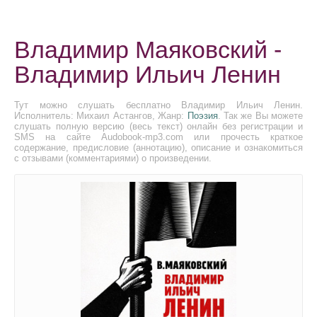
Владимир Маяковский -
Владимир Ильич Ленин
Тут можно слушать бесплатно Владимир Ильич Ленин.
Исполнитель: Михаил Астангов, Жанр:
Поэзия
. Так же Вы можете
слушать полную версию (весь текст) онлайн без регистрации и
SMS на сайте Audobook-mp3.com или прочесть краткое
содержание, предисловие (аннотацию), описание и ознакомиться
с отзывами (комментариями) о произведении.