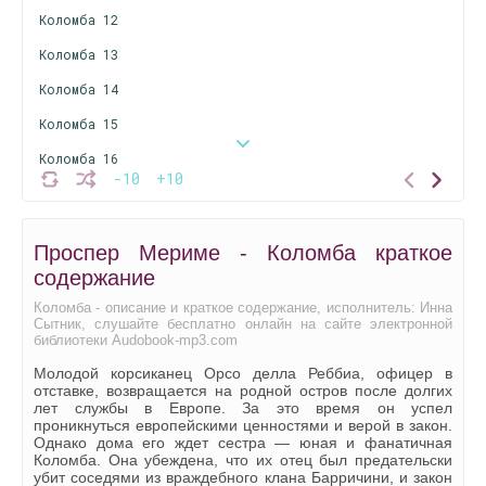
Коломба 12
Коломба 13
Коломба 14
Коломба 15
Коломба 16
-10
+10
Коломба 17
Коломба 18
Проспер Мериме - Коломба краткое
Коломба 19
содержание
Коломба 20
Коломба - описание и краткое содержание, исполнитель: Инна
Сытник, слушайте бесплатно онлайн на сайте электронной
Коломба 21
библиотеки Audobook-mp3.com
Коломба 22
Молодой корсиканец Орсо делла Реббиа, офицер в
отставке, возвращается на родной остров после долгих
Коломба 23
лет службы в Европе. За это время он успел
проникнуться европейскими ценностями и верой в закон.
Коломба 24
Однако дома его ждет сестра — юная и фанатичная
Коломба. Она убеждена, что их отец был предательски
Коломба 25
убит соседями из враждебного клана Барричини, и закон