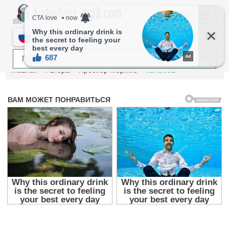
МЕНЮ
RU
Главная
Авторы
Проспер Мериме
Коломба