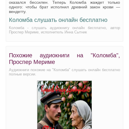
оказался бессилен. Теперь Коломба жаждет только
Коломба 26
одного: чтобы брат исполнил древний закон крови —
вендетту.
Коломба 27
Коломба слушать онлайн бесплатно
Коломба 28
Коломба - слушать аудиокнигу онлайн бесплатно, автор
Проспер Мериме, исполнитель Инна Сытник
Коломба 29
Коломба 30
Коломба 31
Похожие аудиокниги на "Коломба",
Коломба 32
Проспер Мериме
Коломба 33
Аудиокниги похожие на "Коломба" слушать онлайн бесплатно
полные версии.
Коломба 34
Коломба 35
Коломба 36
Коломба 37
Коломба 38
Коломба 39