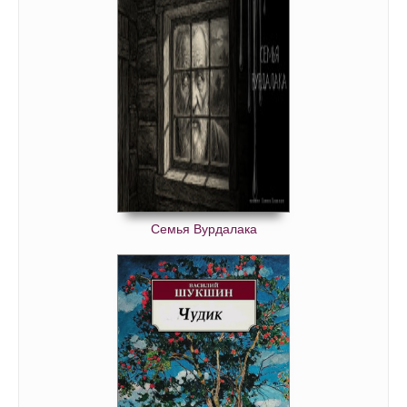
Семья Вурдалака