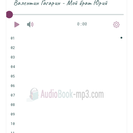
Валентин Гагарин - Мой брат Юрий
0:00
01
02
03
04
05
06
07
08
09
10