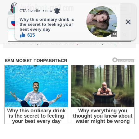
МЕНЮ
RU
Главная
Авторы
Валентин Гагарин
Мой брат Юрий