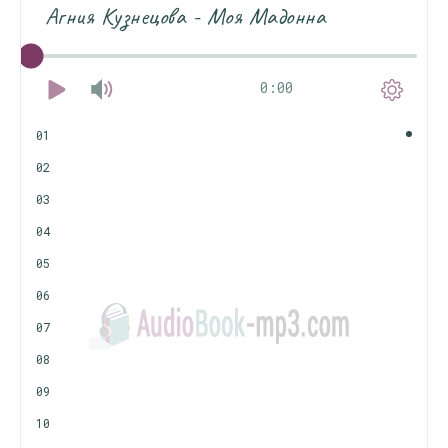
Агния Кузнецова - Моя Мадонна
0:00
01
02
03
04
05
06
07
08
09
10