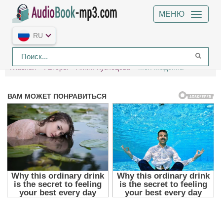
МЕНЮ
RU
Главная
Авторы
Агния Кузнецова
Моя Мадонна