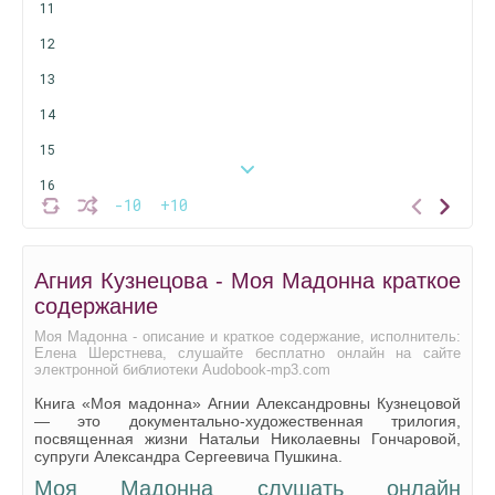
11
12
13
14
15
16
-10
+10
17
18
Агния Кузнецова - Моя Мадонна краткое
19
содержание
20
Моя Мадонна - описание и краткое содержание, исполнитель:
Елена Шерстнева, слушайте бесплатно онлайн на сайте
21
электронной библиотеки Audobook-mp3.com
22
Книга «Моя мадонна» Агнии Александровны Кузнецовой
— это документально-художественная трилогия,
23
посвященная жизни Натальи Николаевны Гончаровой,
супруги Александра Сергеевича Пушкина.
24
Моя Мадонна слушать онлайн