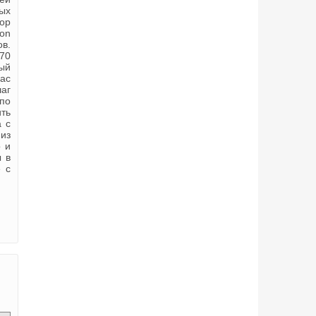
ых
ор
zon
в.
70
ый
час
шаг
по
ить
 с
 из
 и
ы в
 с