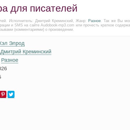
ра для писателей
елей. Исполнитель: Дмитрий Креминский, Жанр:
Разное
. Так же Вы мо
трации и SMS на сайте Audobook-mp3.com или прочесть краткое содержа
тзывами (комментариями) о произведении.
Хэл Элрод
Дмитрий Креминский
Разное
026
5