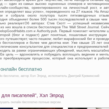
род — один из самых высоко оцененных спикеров и мотивационн
лайн‑сообщества, ориентированного на личностный рост, и авт
дня определяет ваш успех», переведенного на 27 языков. На Ama
ки и собрала около полутора тысяч пятизвездочных отзыво
годня объединяет более 500 тысяч последователей в свыше чем 
льно реализует.Об авторах: Стив Скотт — успешный независим
 из них вошла в список бестселлеров The Wall Street Journal. Сей
lopGoodHabits.com и Authority.pub. Первый помогает читателям 
торой (блог и подкаст) дает понятные, пошаговые инструкции 
ого путешествует, часто пешком; любит марафонский бег и провод
 бестселлеров и более чем десятка книг. Уже свыше 15 лет она
атегическим консультантом для специалистов и предпринимателей
ходить за рамки ограничивающих убеждений, мыслить масштабно
т. Ее цель — вдохновлять и побуждать воплощать видение и мечт
ею преобразующим процессом, который она использует в работе
 онлайн бесплатно
йн бесплатно, автор Хэл Элрод, исполнитель Дмитрий Креминский
 для писателей", Хэл Элрод
лушать онлайн бесплатно полные версии.