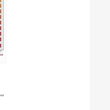
ия
еки