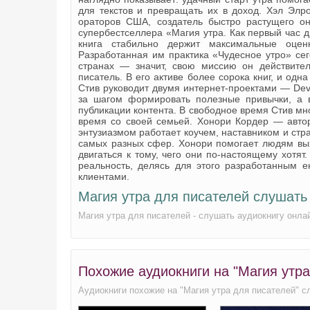
для текстов и превращать их в доход. Хэл Эл
ораторов США, создатель быстро растущего он
супербестселлера «Магия утра. Как первый час 
книга стабильно держит максимальные оцен
Разработанная им практика «Чудесное утро» се
странах — значит, свою миссию он действите
писатель. В его активе более сорока книг, и одна
Стив руководит двумя интернет‑проектами — Deve
за шагом формировать полезные привычки, а в
публикации контента. В свободное время Стив мн
время со своей семьей. Хонори Кордер — автор
энтузиазмом работает коучем, наставником и стр
самых разных сфер. Хонори помогает людям вы
двигаться к тому, чего они по-настоящему хотя
реальность, делясь для этого разработанным 
клиентами.
Магия утра для писателей слушать
Магия утра для писателей - слушать аудиокнигу онла
Похожие аудиокниги на "Магия утра
Аудиокниги похожие на "Магия утра для писателей" с