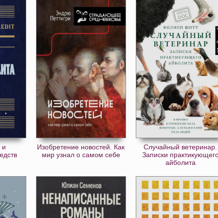
 и
Изобретение новостей. Как
Случайный ветеринар.
едств
мир узнал о самом себе
Записки практикующег
айболита