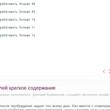
арабатывать больше 08
арабатывать больше 09
арабатывать больше 10
арабатывать больше 11
арабатывать больше 12
елей краткое содержание
ержание, исполнитель: Дмитрий Креминский, слушайте бесплатно онлайн
после пробуждения задает тон всему дню, Хэл вместе с соавтор
ет высвободить время для творчества, легче находить сильные и