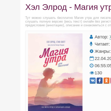
Хэл Элрод - Магия ут
Тут можно слушать бесплатно Магия утра для писат
слушать полную версию (весь текст) онлайн без регис
предисловие (аннотацию), описание и ознакомиться с о
Автор:
Читает:
Жанры:
22.04.2
06:55:0
130