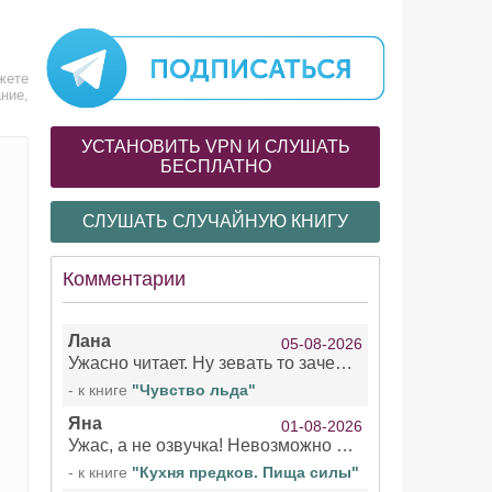
жете
ние,
УСТАНОВИТЬ VPN И СЛУШАТЬ
БЕСПЛАТНО
СЛУШАТЬ СЛУЧАЙНУЮ КНИГУ
Комментарии
Лана
05-08-2026
Ужасно читает. Ну зевать то зачем. Уже не говорю, что ударения ставит, как хочет.
- к книге
"Чувство льда"
Яна
01-08-2026
Ужас, а не озвучка! Невозможно вникать в смысл текста из за кривляний чтеца
- к книге
"Кухня предков. Пища силы"