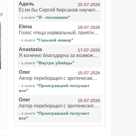
Адель
25-07-2026
Если бы Сергей Кирсанов научился не сглатывать каждые 1-2 минуты слюну, так что слышно в микрофоне и, что вызывает отвращение, то мелжно было бы слушать.
- к книге
"Я - посланник"
Elena
18-07-2026
Голос чтеца нормальный, приятный тембр. Мне очень понравилось озвучивание рассказа. Очень странный отзыв Надежды. Может у неё что-то с нервами?
- к книге
"Горький инжир"
Anastasia
17-07-2026
Я конечно благодарна за возможность бесплатно слушать книги даже новинки , но чтение этой книги просто ужасно
- к книге
"Внутри убийцы"
Олег
15-07-2026
Автор переборщил с эротическими сценами. Похоже, с этим у него проблемы.
- к книге
"Проигравший получает
все"
Олег
15-07-2026
Автор переборщил с эротического сценами. Похоже, с этим у него проблемы.
- к книге
"Проигравший получает
все"