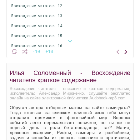
Восхождение читателя 12
Восхождение читателя 13
Восхождение читателя 14
Восхождение читателя 15
Восхождение читателя 16
-10
+10
Восхождение читателя 17
Восхождение читателя 18
Илья Соломенный - Восхождение
Восхождение читателя 19
читателя краткое содержание
Восхождение читателя 20
Восхождение читателя - описание и краткое содержание,
исполнитель: Александр Мироненко, слушайте бесплатно
Восхождение читателя 21
онлайн на сайте электронной библиотеки Audobook-mp3.com
Восхождение читателя 22
Обругал автора отборным матом на сайте самиздата?
Тогда готовься: за слишком длинный язык тебя могут
Восхождение читателя 23
отправить прямиком в фэнтезийный мир. Воронка
событий легко перемалывает новичков, но ты же не
первый день в роли бета-попаданца, так? Магия,
драконьи всадники, Рифты, вампиры и разбойники,
задачи и способы их решать, союзники и противники,