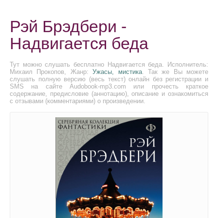
Рэй Брэдбери -
Надвигается беда
Тут можно слушать бесплатно Надвигается беда. Исполнитель:
Михаил Прокопов, Жанр:
Ужасы, мистика
. Так же Вы можете
слушать полную версию (весь текст) онлайн без регистрации и
SMS на сайте Audobook-mp3.com или прочесть краткое
содержание, предисловие (аннотацию), описание и ознакомиться
с отзывами (комментариями) о произведении.