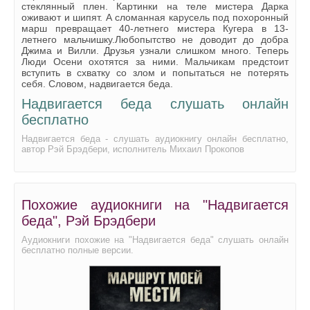
Надвигается беда 25
стеклянный плен. Картинки на теле мистера Дарка
оживают и шипят. А сломанная карусель под похоронный
Надвигается беда 26
марш превращает 40-летнего мистера Кугера в 13-
летнего мальчишку.Любопытство не доводит до добра
Надвигается беда 27
Джима и Вилли. Друзья узнали слишком много. Теперь
Люди Осени охотятся за ними. Мальчикам предстоит
Надвигается беда 28
вступить в схватку со злом и попытаться не потерять
себя. Словом, надвигается беда.
Надвигается беда 29
Надвигается беда слушать онлайн
Надвигается беда 30
бесплатно
Надвигается беда 31
Надвигается беда - слушать аудиокнигу онлайн бесплатно,
автор Рэй Брэдбери, исполнитель Михаил Прокопов
Надвигается беда 32
Надвигается беда 33
Надвигается беда 34
Похожие аудиокниги на "Надвигается
беда", Рэй Брэдбери
Надвигается беда 35
Аудиокниги похожие на "Надвигается беда" слушать онлайн
Надвигается беда 36
бесплатно полные версии.
Надвигается беда 37
Надвигается беда 38