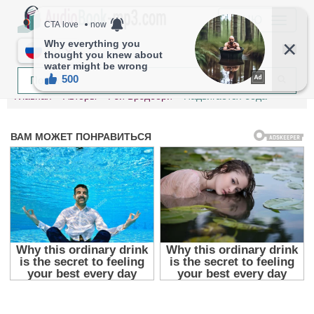
МЕНЮ
RU
Главная
Авторы
Рэй Брэдбери
Надвигается беда