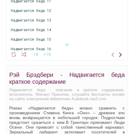
Надвигается беда 11
Надвигается беда 12
Надвигается беда 13
Надвигается беда 14
Надвигается беда 15
Надвигается беда 16
-10
+10
Надвигается беда 17
Надвигается беда 18
Рэй Брэдбери - Надвигается беда
Надвигается беда 19
краткое содержание
Надвигается беда 20
Надвигается беда - описание и краткое содержание,
исполнитель: Михаил Прокопов, слушайте бесплатно онлайн
Надвигается беда 21
на сайте электронной библиотеки Audobook-mp3.com
Надвигается беда 22
Роман «Надвигается беда» можно сравнить с
произведением Стивена Кинга «Оно» – древнее зло
Надвигается беда 23
вновь возвращается в небольшой городок. Подросткам
предстоит сразиться с ним.В Гринтаун приезжают Люди
Надвигается беда 24
Осени. Они привозят с собой таинственный карнавал.
Зеркальный лабиринт затягивает посетителей в