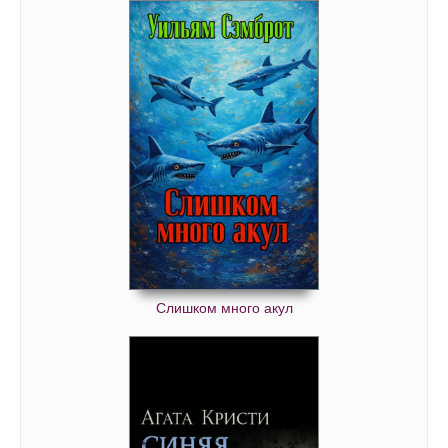
096
097
098
099
100
101
102
103
104
105
Слишком много акул
106
107
108
109