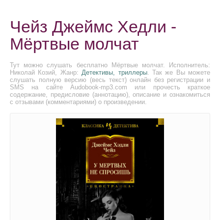
Чейз Джеймс Хедли -
Мёртвые молчат
Тут можно слушать бесплатно Мёртвые молчат. Исполнитель:
Николай Козий, Жанр:
Детективы, триллеры
. Так же Вы можете
слушать полную версию (весь текст) онлайн без регистрации и
SMS на сайте Audobook-mp3.com или прочесть краткое
содержание, предисловие (аннотацию), описание и ознакомиться
с отзывами (комментариями) о произведении.