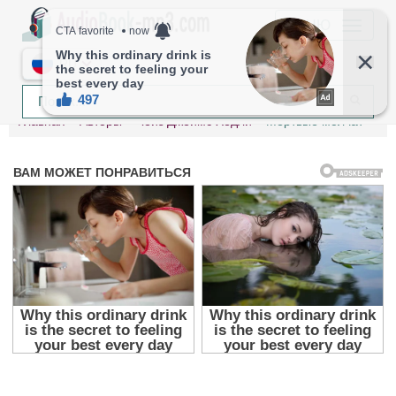
МЕНЮ
RU
Главная
Авторы
Чейз Джеймс Хедли
Мёртвые молчат