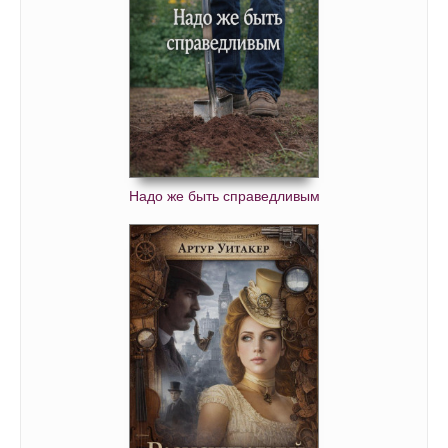
068
069
070
071
072
073
Надо же быть справедливым
074
075
076
077
078
079
080
081