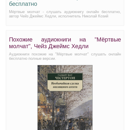
бесплатно
026
Мёртвые молчат - слушать аудиокнигу онлайн бесплатно,
027
автор Чейз Джеймс Хедли, исполнитель Николай Козий
028
029
Похожие аудиокниги на "Мёртвые
030
молчат", Чейз Джеймс Хедли
031
Аудиокниги похожие на "Мёртвые молчат" слушать онлайн
бесплатно полные версии.
032
033
034
035
036
037
038
039