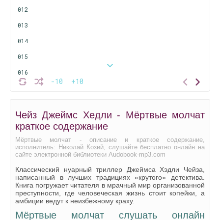
012
013
014
015
016
-10
+10
017
018
Чейз Джеймс Хедли - Мёртвые молчат
019
краткое содержание
020
Мёртвые молчат - описание и краткое содержание,
исполнитель: Николай Козий, слушайте бесплатно онлайн на
021
сайте электронной библиотеки Audobook-mp3.com
022
Классический нуарный триллер Джеймса Хэдли Чейза,
написанный в лучших традициях «крутого» детектива.
023
Книга погружает читателя в мрачный мир организованной
преступности, где человеческая жизнь стоит копейки, а
024
амбиции ведут к неизбежному краху.
Мёртвые молчат слушать онлайн
025