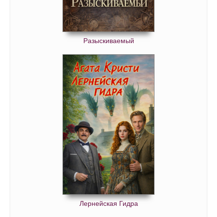
082
083
084
Разыскиваемый
085
086
087
088
089
090
091
092
093
094
Лернейская Гидра
095