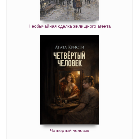
040
041
042
Необычайная сделка жилищного агента
043
044
045
046
047
048
049
050
051
052
Четвёртый человек
053