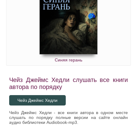
110
111
112
113
114
115
Синяя герань
116
117
Чейз Джеймс Хедли слушать все книги
118
автора по порядку
119
Чейз Джеймс Хедли
120
Чейз Джеймс Хедли - все книги автора в одном месте
121
слушать по порядку полные версии на сайте онлайн
аудио библиотеки Audiobook-mp3.
122
123