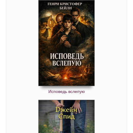
054
055
056
057
058
059
060
061
062
063
Исповедь вслепую
064
065
066
067