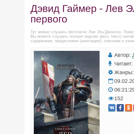
Дэвид Гаймер - Лев 
первого
Тут можно слушать бесплатно Лев Эль’Джонсон. Повел
Вы можете слушать полную версию (весь текст) онлай
содержание, предисловие (аннотацию), описание и озна
Автор:
Читает:
Жанры:
09.02.2
06:21:2
152