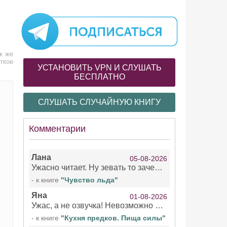
ак же
ткое
УСТАНОВИТЬ VPN И СЛУШАТЬ
БЕСПЛАТНО
СЛУШАТЬ СЛУЧАЙНУЮ КНИГУ
Комментарии
Лана
05-08-2026
Ужасно читает. Ну зевать то зачем. Уже не говорю, что ударения ставит, как хочет.
- к книге
"Чувство льда"
Яна
01-08-2026
Ужас, а не озвучка! Невозможно вникать в смысл текста из за кривляний чтеца
- к книге
"Кухня предков. Пища силы"