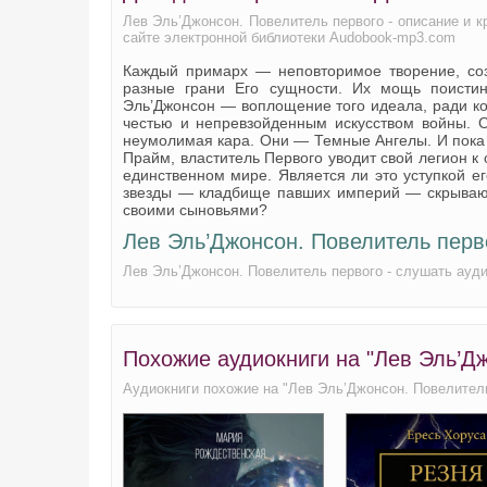
Лев Эль’Джонсон. Повелитель первого - описание и к
сайте электронной библиотеки Audobook-mp3.com
Каждый примарх — неповторимое творение, соз
разные грани Его сущности. Их мощь поисти
Эль’Джонсон — воплощение того идеала, ради кот
честью и непревзойденным искусством войны. 
неумолимая кара. Они — Темные Ангелы. И пока
Прайм, властитель Первого уводит свой легион к
единственном мире. Является ли это уступкой 
звезды — кладбище павших империй — скрывают 
своими сыновьями?
Лев Эль’Джонсон. Повелитель перв
Лев Эль’Джонсон. Повелитель первого - слушать ауди
Похожие аудиокниги на "Лев Эль’Д
Аудиокниги похожие на "Лев Эль’Джонсон. Повелител