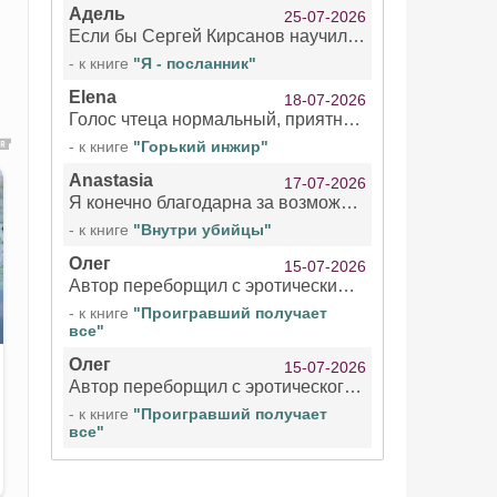
Адель
25-07-2026
Если бы Сергей Кирсанов научился не сглатывать каждые 1-2 минуты слюну, так что слышно в микрофоне и, что вызывает отвращение, то мелжно было бы слушать.
- к книге
"Я - посланник"
Elena
18-07-2026
Голос чтеца нормальный, приятный тембр. Мне очень понравилось озвучивание рассказа. Очень странный отзыв Надежды. Может у неё что-то с нервами?
- к книге
"Горький инжир"
Anastasia
17-07-2026
Я конечно благодарна за возможность бесплатно слушать книги даже новинки , но чтение этой книги просто ужасно
- к книге
"Внутри убийцы"
Олег
15-07-2026
Автор переборщил с эротическими сценами. Похоже, с этим у него проблемы.
- к книге
"Проигравший получает
все"
Олег
15-07-2026
Автор переборщил с эротического сценами. Похоже, с этим у него проблемы.
- к книге
"Проигравший получает
все"