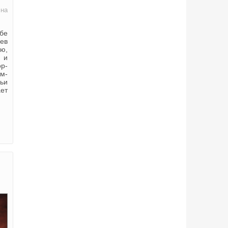
 на
бе
ев
ью,
 и
ор-
ом-
чьи
ает