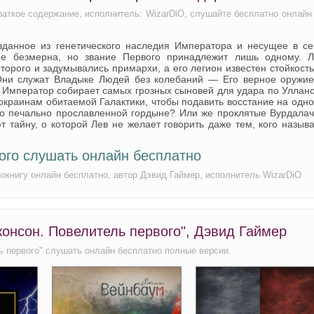
раткое содержание, исполнитель: WizarDiO, слушайте бесплатно онлайн
данное из генетического наследия Императора и несущее в се
не безмерна, но звание Первого принадлежит лишь одному. Л
орого и задумывались примархи, а его легион известен стойкост
Они служат Владыке Людей без колебаний — Его верное оружие
 Император собирает самых грозных сыновей для удара по Уллан
 окраинам обитаемой Галактики, чтобы подавить восстание на одн
его печально прославленной гордыне? Или же проклятые Вурдала
тайну, о которой Лев не желает говорить даже тем, кого назыв
ого слушать онлайн бесплатно
окнигу онлайн бесплатно, автор Дэвид Гаймер, исполнитель WizarDiO
жонсон. Повелитель первого", Дэвид Гаймер
ь первого" слушать онлайн бесплатно полные версии.