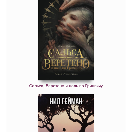
Сальса, Веретено и ноль по Гринвичу