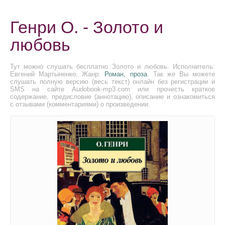
Генри О. - Золото и
любовь
Тут можно слушать бесплатно Золото и любовь. Исполнитель:
Евгений Мартыненко, Жанр:
Роман, проза
. Так же Вы можете
слушать полную версию (весь текст) онлайн без регистрации и
SMS на сайте Audobook-mp3.com или прочесть краткое
содержание, предисловие (аннотацию), описание и ознакомиться
с отзывами (комментариями) о произведении.