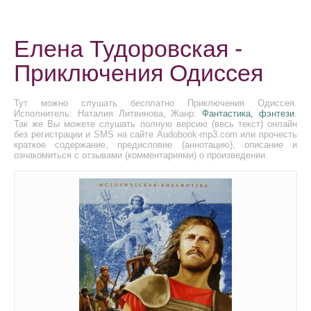
Елена Тудоровская -
Приключения Одиссея
Тут можно слушать бесплатно Приключения Одиссея.
Исполнитель: Наталия Литвинова, Жанр:
Фантастика, фэнтези
.
Так же Вы можете слушать полную версию (весь текст) онлайн
без регистрации и SMS на сайте Audobook-mp3.com или прочесть
краткое содержание, предисловие (аннотацию), описание и
ознакомиться с отзывами (комментариями) о произведении.