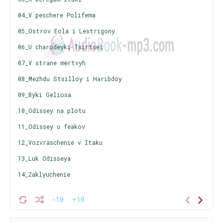
04_V peschere Polifema
05_Ostrov Eola i Lestrigony
06_U charodeyki Tsirtsei
07_V strane mertvyh
08_Mezhdu Stsilloy i Haribdoy
09_Byki Geliosa
10_Odissey na plotu
11_Odissey u feakov
12_Vozvraschenie v Itaku
13_Luk Odisseya
14_Zaklyuchenie
-10
+10