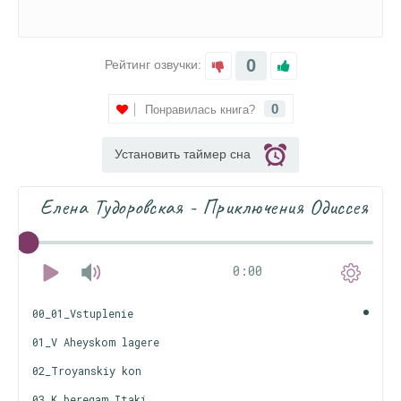
0
Рейтинг озвучки:
0
Понравилась книга?
Установить таймер сна
Елена Тудоровская - Приключения Одиссея
0:00
00_01_Vstuplenie
01_V Aheyskom lagere
02_Troyanskiy kon
03_K beregam Itaki