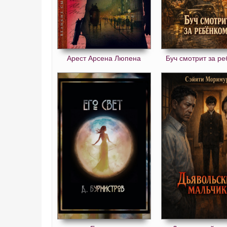
1506
Арест Арсена Люпена
Буч смотрит за р