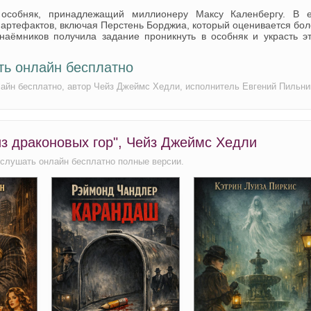
особняк, принадлежащий миллионеру Максу Каленбергу. В е
 артефактов, включая Перстень Борджиа, который оценивается бо
наёмников получила задание проникнуть в особняк и украсть эт
ть онлайн бесплатно
лайн бесплатно, автор Чейз Джеймс Хедли, исполнитель Евгений Пильни
из драконовых гор", Чейз Джеймс Хедли
 слушать онлайн бесплатно полные версии.