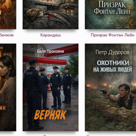
ебенком
Карандаш
Призрак Фонтан Лейн