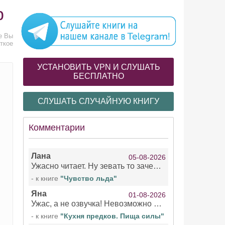
р
же Вы
ткое
УСТАНОВИТЬ VPN И СЛУШАТЬ
БЕСПЛАТНО
СЛУШАТЬ СЛУЧАЙНУЮ КНИГУ
Комментарии
Лана
05-08-2026
Ужасно читает. Ну зевать то зачем. Уже не говорю, что ударения ставит, как хочет.
- к книге
"Чувство льда"
Яна
01-08-2026
Ужас, а не озвучка! Невозможно вникать в смысл текста из за кривляний чтеца
- к книге
"Кухня предков. Пища силы"