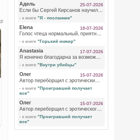
Адель
25-07-2026
Если бы Сергей Кирсанов научился не сглатывать каждые 1-2 минуты слюну, так что слышно в микрофоне и, что вызывает отвращение, то мелжно было бы слушать.
- к книге
"Я - посланник"
Elena
18-07-2026
Голос чтеца нормальный, приятный тембр. Мне очень понравилось озвучивание рассказа. Очень странный отзыв Надежды. Может у неё что-то с нервами?
- к книге
"Горький инжир"
Anastasia
17-07-2026
Я конечно благодарна за возможность бесплатно слушать книги даже новинки , но чтение этой книги просто ужасно
- к книге
"Внутри убийцы"
Олег
15-07-2026
Автор переборщил с эротическими сценами. Похоже, с этим у него проблемы.
- к книге
"Проигравший получает
все"
Олег
15-07-2026
Автор переборщил с эротического сценами. Похоже, с этим у него проблемы.
- к книге
"Проигравший получает
все"