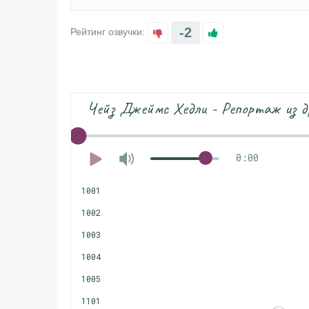
-2
Рейтинг озвучки:
Чейз Джеймс Хедли - Репортаж из д
0:00
1001
1002
1003
1004
1005
1101