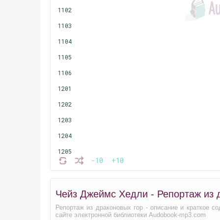
1102
1103
1104
1105
1106
1201
1202
1203
1204
1205
-10
+10
1206
1301
Чейз Джеймс Хедли - Репортаж из 
1302
Репортаж из драконовых гор - описание и краткое с
1303
сайте электронной библиотеки Audobook-mp3.com