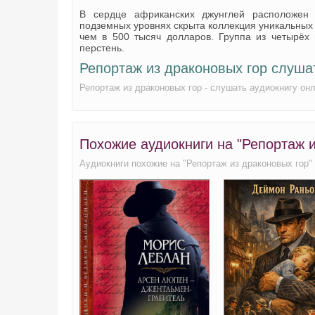
В сердце африканских джунглей расположен 
1304
подземных уровнях скрыта коллекция уникальных
чем в 500 тысяч долларов. Группа из четырёх 
1305
перстень.
1306
Репортаж из драконовых гор слуша
1401
Репортаж из драконовых гор - слушать аудиокнигу он
1402
1403
Похожие аудиокниги на "Репортаж 
1404
Аудиокниги похожие на "Репортаж из драконовых гор"
1405
1406
1501
1502
1503
1504
1505