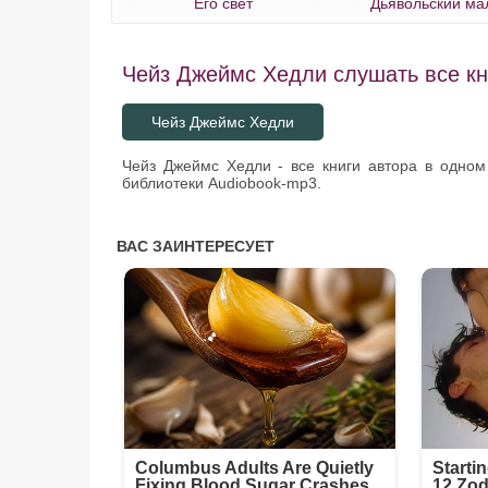
Его свет
Дьявольский ма
Чейз Джеймс Хедли слушать все кн
Чейз Джеймс Хедли
Чейз Джеймс Хедли - все книги автора в одном
библиотеки Audiobook-mp3.