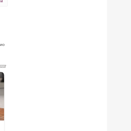
ей
дио