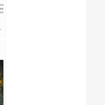
го
лее
от
к