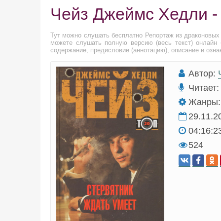
Чейз Джеймс Хедли -
Тут можно слушать бесплатно Репортаж из драконовых
можете слушать полную версию (весь текст) онлайн 
содержание, предисловие (аннотацию), описание и озна
Автор:
Читает:
Жанры:
29.11.2
04:16:2
524