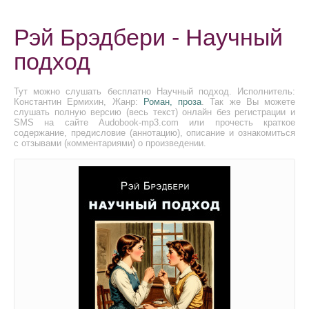
Рэй Брэдбери - Научный
подход
Тут можно слушать бесплатно Научный подход. Исполнитель:
Константин Ермихин, Жанр:
Роман, проза
. Так же Вы можете
слушать полную версию (весь текст) онлайн без регистрации и
SMS на сайте Audobook-mp3.com или прочесть краткое
содержание, предисловие (аннотацию), описание и ознакомиться
с отзывами (комментариями) о произведении.