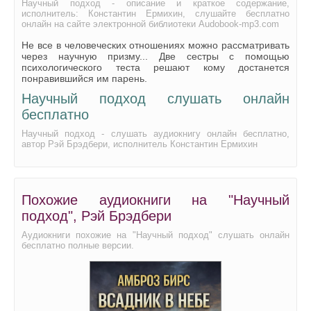
Научный подход - описание и краткое содержание,
исполнитель: Константин Ермихин, слушайте бесплатно
онлайн на сайте электронной библиотеки Audobook-mp3.com
Не все в человеческих отношениях можно рассматривать
через научную призму... Две сестры с помощью
психологического теста решают кому достанется
понравившийся им парень.
Научный подход слушать онлайн
бесплатно
Научный подход - слушать аудиокнигу онлайн бесплатно,
автор Рэй Брэдбери, исполнитель Константин Ермихин
Похожие аудиокниги на "Научный
подход", Рэй Брэдбери
Аудиокниги похожие на "Научный подход" слушать онлайн
бесплатно полные версии.