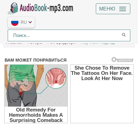
МЕНЮ
RU
Главная
Авторы
Рэй Брэдбери
Научный подход