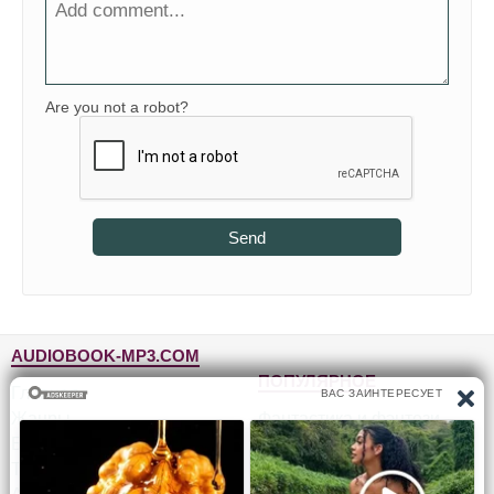
Are you not a robot?
Send
AUDIOBOOK-MP3.COM
ПОПУЛЯРНОЕ
Главная
Жанры
Фантастика и фэнтези
Блог
Детективы, триллеры
Топ-100
Для детей