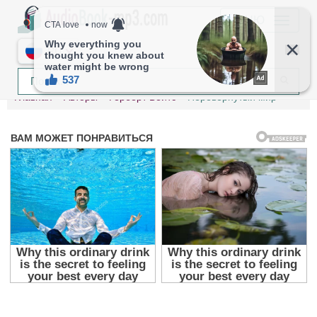
МЕНЮ
RU
Главная
Авторы
Герберт Бейтс
Перевёрнутый мир