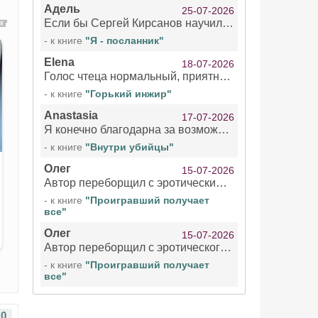
Адель
25-07-2026
Если бы Сергей Кирсанов научился не сглатывать каждые 1-2 минуты слюну, так что слышно в микрофоне и, что вызывает отвращение, то мелжно было бы слушать.
- к книге
"Я - посланник"
Elena
18-07-2026
Голос чтеца нормальный, приятный тембр. Мне очень понравилось озвучивание рассказа. Очень странный отзыв Надежды. Может у неё что-то с нервами?
- к книге
"Горький инжир"
Anastasia
17-07-2026
Я конечно благодарна за возможность бесплатно слушать книги даже новинки , но чтение этой книги просто ужасно
- к книге
"Внутри убийцы"
Олег
15-07-2026
Автор переборщил с эротическими сценами. Похоже, с этим у него проблемы.
- к книге
"Проигравший получает
все"
Олег
15-07-2026
Автор переборщил с эротического сценами. Похоже, с этим у него проблемы.
- к книге
"Проигравший получает
все"
0