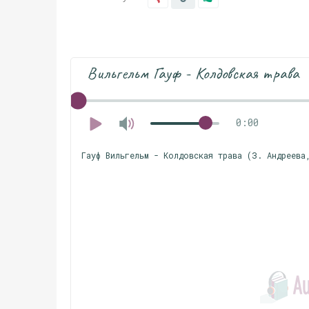
Вильгельм Гауф - Колдовская трава
0:00
Гауф Вильгельм - Колдовская трава (З. Андреева