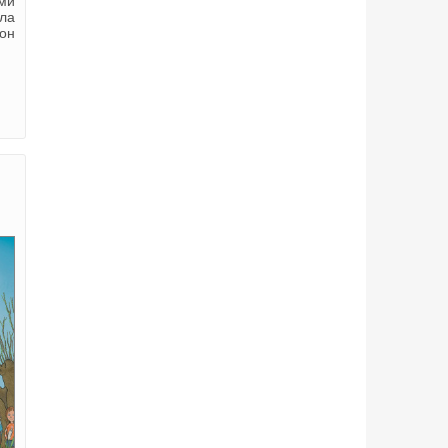
ми
ла
 он