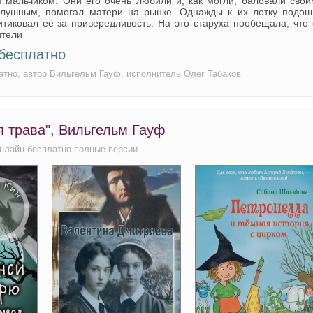
мальчиком. Они его очень любили и, как могли, баловали свои
слушным, помогал матери на рынке. Однажды к их лотку подош
итиковал её за привередливость. На это старуха пообещала, что
ители
бесплатно
атно, автор Вильгельм Гауф, исполнитель Олег Табаков
я трава", Вильгельм Гауф
нлайн бесплатно полные версии.