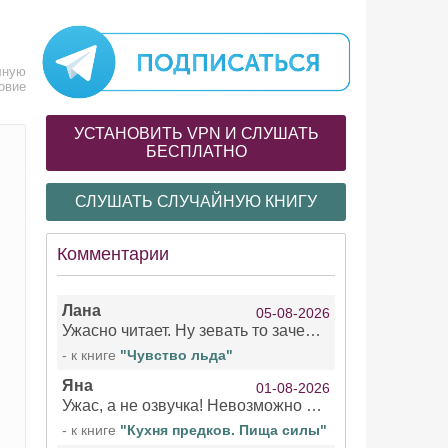
лную
овие
УСТАНОВИТЬ VPN И СЛУШАТЬ
БЕСПЛАТНО
СЛУШАТЬ СЛУЧАЙНУЮ КНИГУ
Комментарии
Лана
05-08-2026
Ужасно читает. Ну зевать то зачем. Уже не говорю, что ударения ставит, как хочет.
- к книге
"Чувство льда"
Яна
01-08-2026
Ужас, а не озвучка! Невозможно вникать в смысл текста из за кривляний чтеца
- к книге
"Кухня предков. Пища силы"