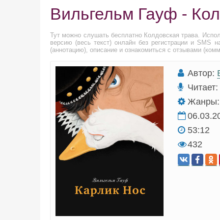
Вильгельм Гауф - Ко
Тут можно слушать бесплатно Колдовская трава. Испо
версию (весь текст) онлайн без регистрации и SMS н
(аннотацию), описание и ознакомиться с отзывами (ком
Автор:
Читает:
Жанры:
06.03.2
53:12
432