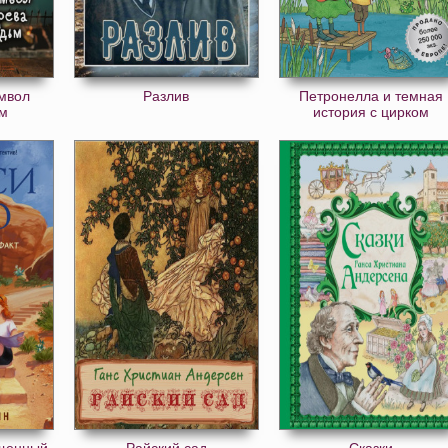
мвол
Разлив
Петронелла и темная
ьм
история с цирком
ищенный
Райский сад
Сказки