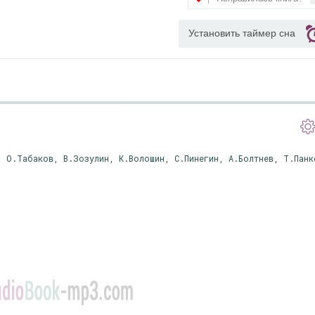
Установить таймер сна
, О.Табаков, В.Зозулин, К.Волошин, С.Пинегин, А.Болтнев, Т.Панк