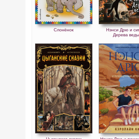
Слонёнок
Нэнси Дрю и си
Дерева вед
Цыганские сказки
Нэнси Дрю и пох