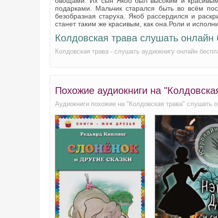
овощами. Их сын Якоб был высоким и красивым 
подарками. Мальчик старался быть во всём по
безобразная старуха. Якоб рассердился и раскр
станет таким же красивым, как она.Роли и исполн
Колдовская трава слушать онлайн 
Колдовская трава - слушать аудиокнигу онлайн беспл
Похожие аудиокниги на "Колдовска
Аудиокниги похожие на "Колдовская трава" слушать о