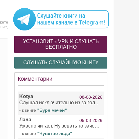
жете
ние,
УСТАНОВИТЬ VPN И СЛУШАТЬ
БЕСПЛАТНО
СЛУШАТЬ СЛУЧАЙНУЮ КНИГУ
Комментарии
Kotya
08-08-2026
Слушал исключительно из за голоса девушки озвучивающей Арью Сансу и Кейтлин . Жаль что ее голос не озвучил остальное . При всем уважении к чтецами мужчинам/не. Интересно, есть ли с ее озвучкой еще какие нибудь книги?!
- к книге
"Буря мечей"
Лана
05-08-2026
Ужасно читает. Ну зевать то зачем. Уже не говорю, что ударения ставит, как хочет.
- к книге
"Чувство льда"