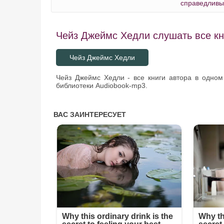
справедлив
Чейз Джеймс Хедли слушать все кн
Чейз Джеймс Хедли
Чейз Джеймс Хедли - все книги автора в одном
библиотеки Audiobook-mp3.