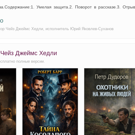
а.Содержание:1. Умелая защита.2. Поворот в рассказе.3. Отрыв
но
втор Чейз Джеймс Хедли, исполнитель Юрий Яковлев-Суханов
, Чейз Джеймс Хедли
есплатно полные версии.