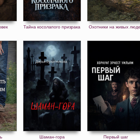
овек
Тайна косолапого призрака
Охотники на живых люд
ь
Шаман-гора
Первый шаг