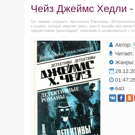
Чейз Джеймс Хедли -
Тут можно слушать бесплатно Рассказы. Исполнител
слушать полную версию (весь текст) онлайн без регис
предисловие (аннотацию), описание и ознакомиться с о
Автор:
Читает:
Жанры:
28.12.2
01:47:2
640