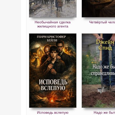
Необычайная сделка
Четвёртый чел
жилищного агента
Исповедь вслепую
Надо же быт