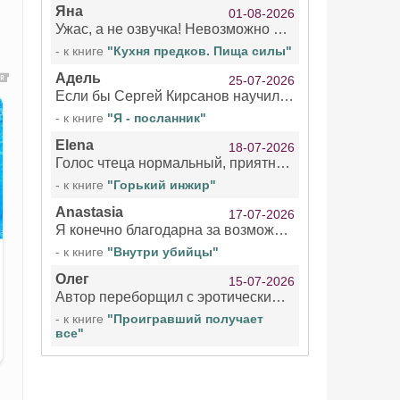
Яна
01-08-2026
Ужас, а не озвучка! Невозможно вникать в смысл текста из за кривляний чтеца
- к книге
"Кухня предков. Пища силы"
Адель
25-07-2026
Если бы Сергей Кирсанов научился не сглатывать каждые 1-2 минуты слюну, так что слышно в микрофоне и, что вызывает отвращение, то мелжно было бы слушать.
- к книге
"Я - посланник"
Elena
18-07-2026
Голос чтеца нормальный, приятный тембр. Мне очень понравилось озвучивание рассказа. Очень странный отзыв Надежды. Может у неё что-то с нервами?
- к книге
"Горький инжир"
Anastasia
17-07-2026
Я конечно благодарна за возможность бесплатно слушать книги даже новинки , но чтение этой книги просто ужасно
- к книге
"Внутри убийцы"
Олег
15-07-2026
Автор переборщил с эротическими сценами. Похоже, с этим у него проблемы.
- к книге
"Проигравший получает
все"