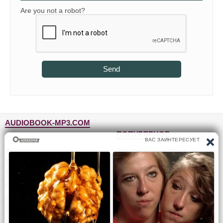
Are you not a robot?
Send
AUDIOBOOK-MP3.COM
ПОПУЛЯРНОЕ
Главная
Жанры
Фантастика и фэнтези
Блог
Детективы, триллеры
Топ-100
Для детей
Авторы
Роман, проза
Исполнители
Приключения
Обратная связь
Юмор, сатира