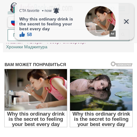
МЕНЮ
RU
Главная
Авторы
Роберт Силверберг
Хроники Маджипура