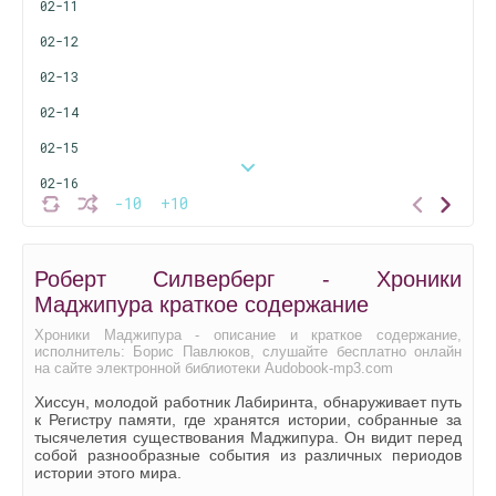
02-11
02-12
02-13
02-14
02-15
02-16
-10
+10
02-17
02-18
Роберт Силверберг - Хроники
02-19
Маджипура краткое содержание
02-20
Хроники Маджипура - описание и краткое содержание,
исполнитель: Борис Павлюков, слушайте бесплатно онлайн
02-21
на сайте электронной библиотеки Audobook-mp3.com
02-22
Хиссун, молодой работник Лабиринта, обнаруживает путь
к Регистру памяти, где хранятся истории, собранные за
02-23
тысячелетия существования Маджипура. Он видит перед
собой разнообразные события из различных периодов
02-24
истории этого мира.