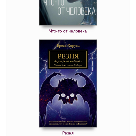
02-39
02-40
02-41
02-42
Что-то от человека
Резня