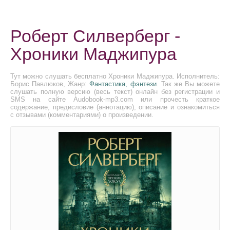
Роберт Силверберг -
Хроники Маджипура
Тут можно слушать бесплатно Хроники Маджипура. Исполнитель:
Борис Павлюков, Жанр:
Фантастика, фэнтези
. Так же Вы можете
слушать полную версию (весь текст) онлайн без регистрации и
SMS на сайте Audobook-mp3.com или прочесть краткое
содержание, предисловие (аннотацию), описание и ознакомиться
с отзывами (комментариями) о произведении.