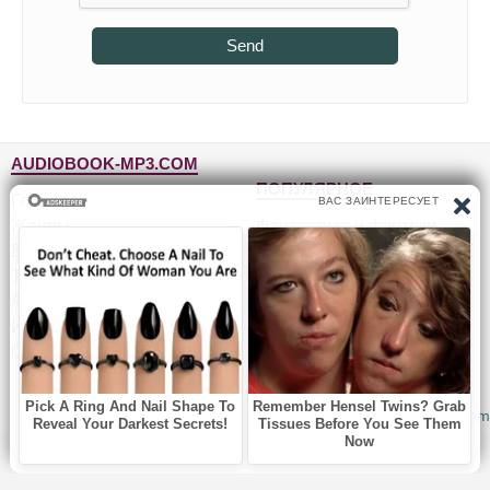
Send
AUDIOBOOK-MP3.COM
ПОПУЛЯРНОЕ
Главная
Жанры
Фантастика и фэнтези
Блог
Детективы, триллеры
Топ-100
Для детей
Авторы
Роман, проза
Исполнители
Приключения
Обратная связь
Юмор, сатира
© 2010-2026
Audiobook-mp3.com