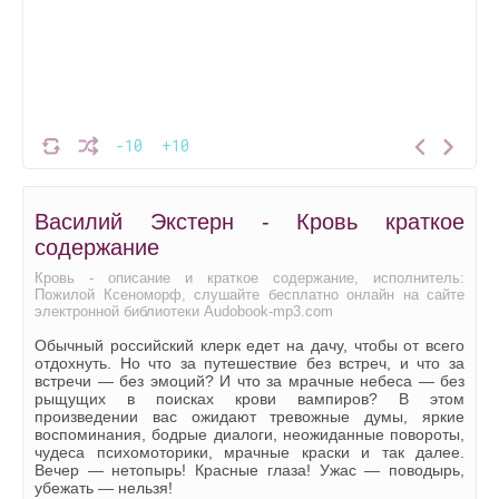
-10
+10
Василий Экстерн - Кровь краткое
содержание
Кровь - описание и краткое содержание, исполнитель:
Пожилой Ксеноморф, слушайте бесплатно онлайн на сайте
электронной библиотеки Audobook-mp3.com
Обычный российский клерк едет на дачу, чтобы от всего
отдохнуть. Но что за путешествие без встреч, и что за
встречи — без эмоций? И что за мрачные небеса — без
рыщущих в поисках крови вампиров? В этом
произведении вас ожидают тревожные думы, яркие
воспоминания, бодрые диалоги, неожиданные повороты,
чудеса психомоторики, мрачные краски и так далее.
Вечер — нетопырь! Красные глаза! Ужас — поводырь,
убежать — нельзя!