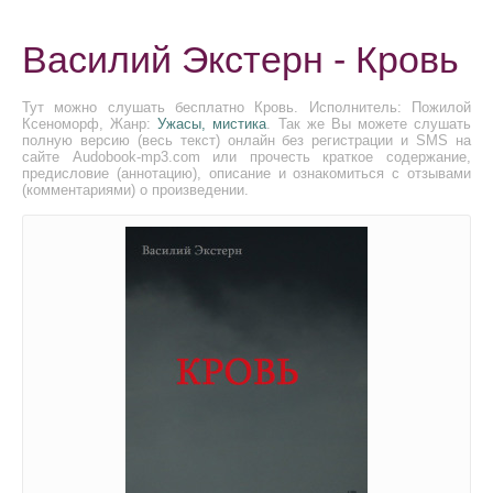
Василий Экстерн - Кровь
Тут можно слушать бесплатно Кровь. Исполнитель: Пожилой
Ксеноморф, Жанр:
Ужасы, мистика
. Так же Вы можете слушать
полную версию (весь текст) онлайн без регистрации и SMS на
сайте Audobook-mp3.com или прочесть краткое содержание,
предисловие (аннотацию), описание и ознакомиться с отзывами
(комментариями) о произведении.