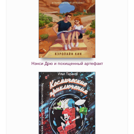
12_07
12_08
Нэнси Дрю и похищенный артефакт