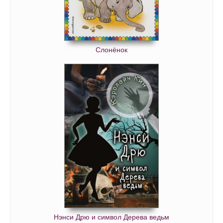
09_03
09_04
09_05
Слонёнок
09_06
09_07
09_08
09_09
10_01
10_02
10_03
10_04
10_05
10_06
10_07
Нэнси Дрю и символ Дерева ведьм