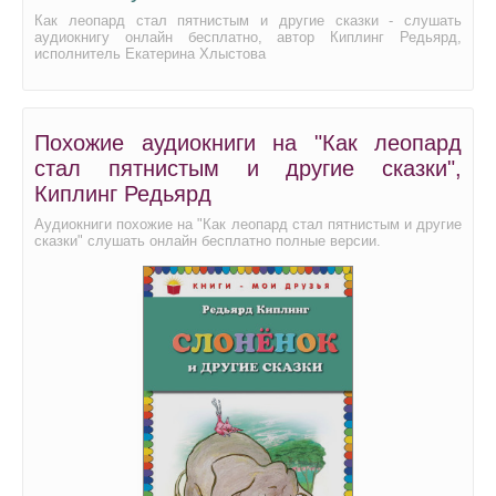
07_03
Как леопард стал пятнистым и другие сказки - слушать
аудиокнигу онлайн бесплатно, автор Киплинг Редьярд,
07_04
исполнитель Екатерина Хлыстова
07_05
07_06
Похожие аудиокниги на "Как леопард
08_01
стал пятнистым и другие сказки",
08_02
Киплинг Редьярд
08_03
Аудиокниги похожие на "Как леопард стал пятнистым и другие
сказки" слушать онлайн бесплатно полные версии.
08_04
08_05
08_06
08_07
08_08
09_01
09_02