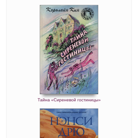
11_01
11_02
11_03
11_04
11_05
11_06
11_07
11_08
12_01
12_02
Тайна «Сиреневой гостиницы»
12_03
12_04
12_05
12_06