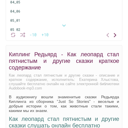
04_05
04_06
05_01
05_02
-10
+10
05_03
05_04
Киплинг Редьярд - Как леопард стал
05_05
пятнистым и другие сказки краткое
05_06
содержание
05_07
Как леопард стал пятнистым и другие сказки - описание и
краткое содержание, исполнитель: Екатерина Хлыстова,
слушайте бесплатно онлайн на сайте электронной библиотеки
06_01
Audobook-mp3.com
06_02
В аудиокнигу вошли знаменитые сказки Редьярда
Киплинга из сборника "Just So Stories" - веселые и
06_03
добрые истории о том, как животные стали такими,
какими мы их знаем.
07_01
Как леопард стал пятнистым и другие
07_02
сказки слушать онлайн бесплатно