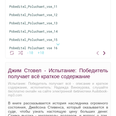
Pobeditel_Poluchaet_vse_11
Pobeditel_Poluchaet_vse_12
Pobeditel_Poluchaet_vse_13
Pobeditel_Poluchaet_vse_14
Pobeditel_Poluchaet_vse_15
Pobeditel_Poluchaet_vse_16
-10
+10
Pobeditel_Poluchaet_vse_17
Pobeditel_Poluchaet_vse_18
Джим Стовел - Испытание: Победитель
Pobeditel_Poluchaet_vse_19
получает всё краткое содержание
Pobeditel_Poluchaet_vse_20
Испытание: Победитель получает всё - описание и краткое
содержание, исполнитель: Надежда Винокурова, слушайте
Pobeditel_Poluchaet_vse_21
бесплатно онлайн на сайте электронной библиотеки Audobook-
mp3.com
Pobeditel_Poluchaet_vse_22
В книге рассказывается история наследника огромного
Pobeditel_Poluchaet_vse_23
состояния, Джейсона Стивенса, который оказывается в
суде, чтобы узнать настоящую цену больших денег.
Pobeditel_Poluchaet_vse_24
Ставка высока - миллиарды долларов, и вопрос о том,