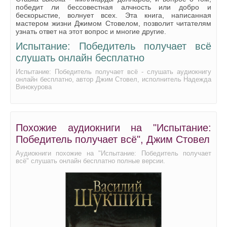
победит ли бессовестная алчность или добро и
Pobeditel_Poluchaet_vse_25
бескорыстие, волнует всех. Эта книга, написанная
мастером жизни Джимом Стовелом, позволит читателям
Pobeditel_Poluchaet_vse_26
узнать ответ на этот вопрос и многие другие.
Испытание: Победитель получает всё
Pobeditel_Poluchaet_vse_27
слушать онлайн бесплатно
Pobeditel_Poluchaet_vse_28
Испытание: Победитель получает всё - слушать аудиокнигу
Pobeditel_Poluchaet_vse_29
онлайн бесплатно, автор Джим Стовел, исполнитель Надежда
Винокурова
Pobeditel_Poluchaet_vse_30
Pobeditel_Poluchaet_vse_31
Похожие аудиокниги на "Испытание:
Pobeditel_Poluchaet_vse_32
Победитель получает всё", Джим Стовел
Pobeditel_Poluchaet_vse_33
Аудиокниги похожие на "Испытание: Победитель получает
Pobeditel_Poluchaet_vse_34
всё" слушать онлайн бесплатно полные версии.
Pobeditel_Poluchaet_vse_35
Pobeditel_Poluchaet_vse_36
Pobeditel_Poluchaet_vse_37
Pobeditel_Poluchaet_vse_38