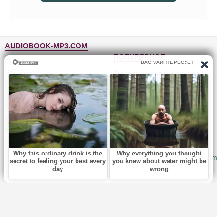
AUDIOBOOK-MP3.COM
ПОПУЛЯРНОЕ
Главная
Жанры
Фантастика и фэнтези
Блог
Детективы, триллеры
Топ-100
Для детей
Авторы
Роман, проза
Исполнители
Приключения
Обратная связь
Юмор, сатира
© 2010-2026
Audiobook-mp3.com