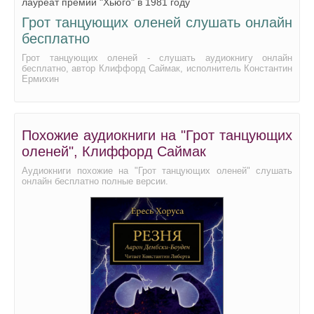
лауреат премии "Хьюго" в 1981 году
Грот танцующих оленей слушать онлайн
бесплатно
Грот танцующих оленей - слушать аудиокнигу онлайн
бесплатно, автор Клиффорд Саймак, исполнитель Константин
Ермихин
Похожие аудиокниги на "Грот танцующих
оленей", Клиффорд Саймак
Аудиокниги похожие на "Грот танцующих оленей" слушать
онлайн бесплатно полные версии.