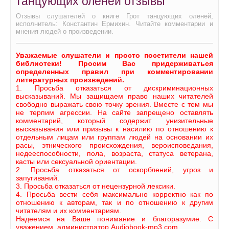
танцующих оленей отзывы
Отзывы слушателей о книге Грот танцующих оленей,
исполнитель: Константин Ермихин. Читайте комментарии и
мнения людей о произведении.
Уважаемые слушатели и просто посетители нашей
библиотеки! Просим Вас придерживаться
определенных правил при комментировании
литературных произведений.
1. Просьба отказаться от дискриминационных
высказываний. Мы защищаем право наших читателей
свободно выражать свою точку зрения. Вместе с тем мы
не терпим агрессии. На сайте запрещено оставлять
комментарий, который содержит унизительные
высказывания или призывы к насилию по отношению к
отдельным лицам или группам людей на основании их
расы, этнического происхождения, вероисповедания,
недееспособности, пола, возраста, статуса ветерана,
касты или сексуальной ориентации.
2. Просьба отказаться от оскорблений, угроз и
запугиваний.
3. Просьба отказаться от нецензурной лексики.
4. Просьба вести себя максимально корректно как по
отношению к авторам, так и по отношению к другим
читателям и их комментариям.
Надеемся на Ваше понимание и благоразумие. С
уважением, администратор Audiobook-mp3.com.