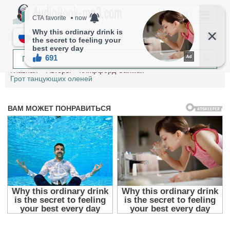
МЕНЮ
RU
Главная
Авторы
Клиффорд Саймак
Грот танцующих оленей