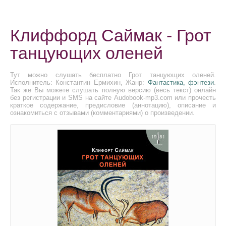
Клиффорд Саймак - Грот
танцующих оленей
Тут можно слушать бесплатно Грот танцующих оленей.
Исполнитель: Константин Ермихин, Жанр:
Фантастика, фэнтези
.
Так же Вы можете слушать полную версию (весь текст) онлайн
без регистрации и SMS на сайте Audobook-mp3.com или прочесть
краткое содержание, предисловие (аннотацию), описание и
ознакомиться с отзывами (комментариями) о произведении.