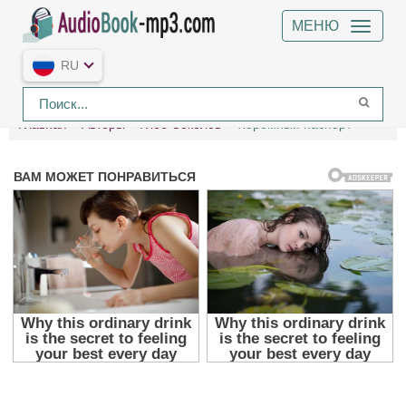
МЕНЮ
RU
Главная
Авторы
Глеб Соколов
Тюремный паспорт