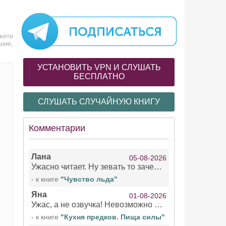
жете
ние,
УСТАНОВИТЬ VPN И СЛУШАТЬ
БЕСПЛАТНО
СЛУШАТЬ СЛУЧАЙНУЮ КНИГУ
Комментарии
Лана
05-08-2026
Ужасно читает. Ну зевать то зачем. Уже не говорю, что ударения ставит, как хочет.
- к книге
"Чувство льда"
Яна
01-08-2026
Ужас, а не озвучка! Невозможно вникать в смысл текста из за кривляний чтеца
- к книге
"Кухня предков. Пища силы"