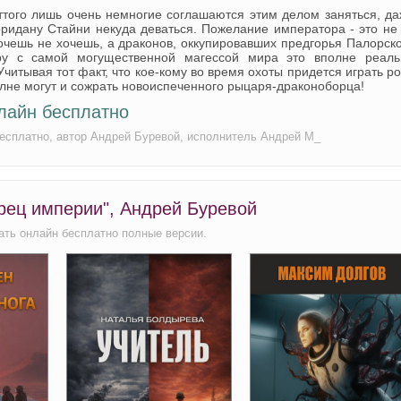
ттого лишь очень немногие соглашаются этим делом заняться, д
рридану Стайни некуда деваться. Пожелание императора - это не
очешь не хочешь, а драконов, оккупировавших предгорья Палорск
ару с самой могущественной магессой мира это вполне реаль
Учитывая тот факт, что кое-кому во время охоты придется играть р
олне могут и сожрать новоиспеченного рыцаря-драконоборца!
лайн бесплатно
бесплатно, автор Андрей Буревой, исполнитель Андрей М_
рец империи", Андрей Буревой
ать онлайн бесплатно полные версии.