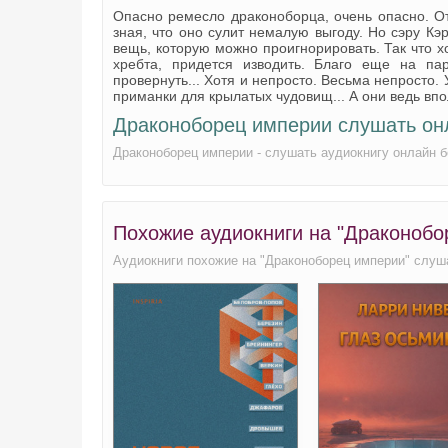
Опасно ремесло драконоборца, очень опасно. О
020 Часть 4
зная, что оно сулит немалую выгоду. Но сэру Кэ
вещь, которую можно проигнорировать. Так что х
021 Эпилог
хребта, придется изводить. Благо еще на п
провернуть... Хотя и непросто. Весьма непросто. 
приманки для крылатых чудовищ... А они ведь вп
Драконоборец империи слушать он
Драконоборец империи - слушать аудиокнигу онлайн 
Похожие аудиокниги на "Драконобо
Аудиокниги похожие на "Драконоборец империи" слуш