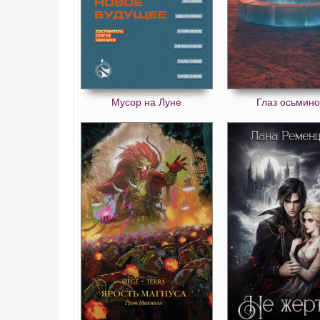
Мусор на Луне
Глаз осьмино