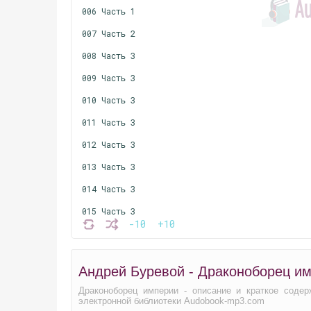
006 Часть 1
007 Часть 2
008 Часть 3
009 Часть 3
010 Часть 3
011 Часть 3
012 Часть 3
013 Часть 3
014 Часть 3
015 Часть 3
-10
+10
016 Часть 4
017 Часть 4
Андрей Буревой - Драконоборец им
018 Часть 4
Драконоборец империи - описание и краткое содер
019 Часть 4
электронной библиотеки Audobook-mp3.com