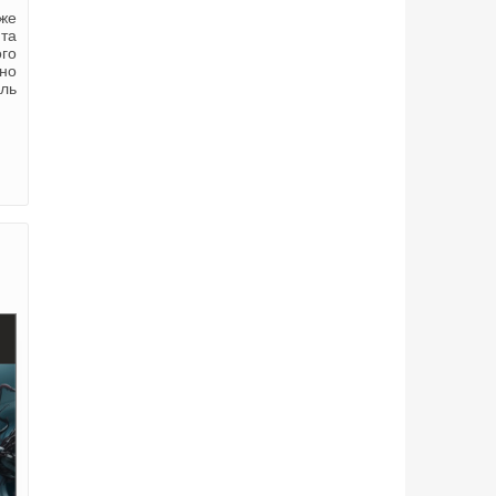
аже
 та
ого
но
оль