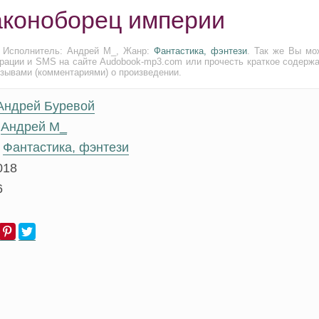
аконоборец империи
. Исполнитель: Андрей М_, Жанр:
Фантастика, фэнтези
. Так же Вы мо
трации и SMS на сайте Audobook-mp3.com или прочесть краткое содержа
тзывами (комментариями) о произведении.
Андрей Буревой
Андрей М_
Фантастика, фэнтези
018
6