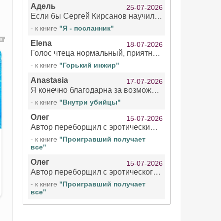
Адель
25-07-2026
Если бы Сергей Кирсанов научился не сглатывать каждые 1-2 минуты слюну, так что слышно в микрофоне и, что вызывает отвращение, то мелжно было бы слушать.
- к книге
"Я - посланник"
Elena
18-07-2026
Голос чтеца нормальный, приятный тембр. Мне очень понравилось озвучивание рассказа. Очень странный отзыв Надежды. Может у неё что-то с нервами?
- к книге
"Горький инжир"
Anastasia
17-07-2026
Я конечно благодарна за возможность бесплатно слушать книги даже новинки , но чтение этой книги просто ужасно
- к книге
"Внутри убийцы"
Олег
15-07-2026
Автор переборщил с эротическими сценами. Похоже, с этим у него проблемы.
- к книге
"Проигравший получает
все"
Олег
15-07-2026
Автор переборщил с эротического сценами. Похоже, с этим у него проблемы.
- к книге
"Проигравший получает
все"