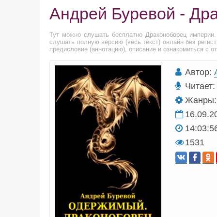
Андрей Буревой - Др
Тут можно слушать бесплатно Драконоборец империи
слушать полную версию (весь текст) онлайн без регис
предисловие (аннотацию), описание и ознакомиться с о
Автор:
Читает:
Жанры:
16.09.2
14:03:5
1531