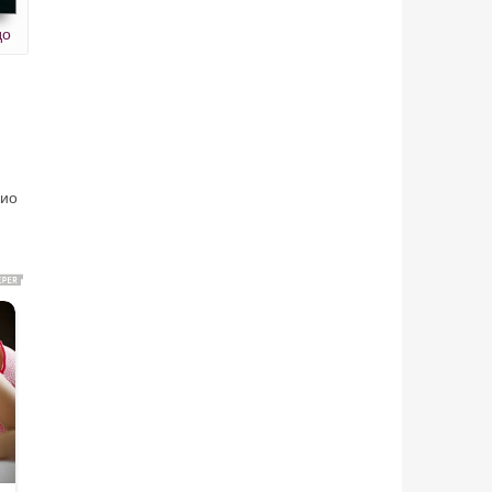
до
дио