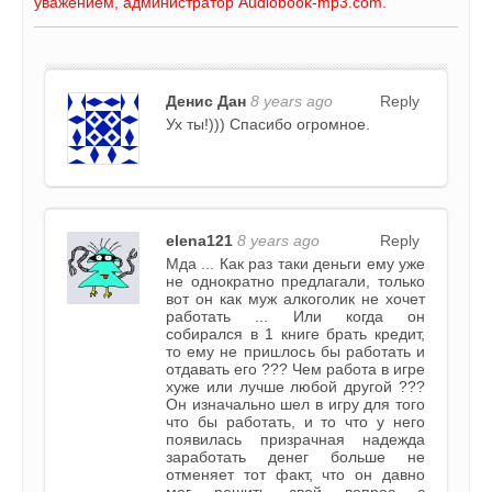
уважением, администратор Audiobook-mp3.com.
Денис Дан
8 years ago
Reply
Ух ты!))) Спасибо огромное.
elena121
8 years ago
Reply
Мда ... Как раз таки деньги ему уже
не однократно предлагали, только
вот он как муж алкоголик не хочет
работать ... Или когда он
собирался в 1 книге брать кредит,
то ему не пришлось бы работать и
отдавать его ??? Чем работа в игре
хуже или лучше любой другой ???
Он изначально шел в игру для того
что бы работать, и то что у него
появилась призрачная надежда
заработать денег больше не
отменяет тот факт, что он давно
мог решить свой вопрос с