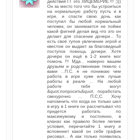
действий ГГ это ЛИЦЕМЕРИЕ !!! :)))
Он за место того что бы устроиться
на нормальную работу пусть и в
игре, и спасти свою дочь как
поступил бы любой нормальный
человек, он занимается не пойми
какой фигней делая вид что это он
делает для спасение дочери... То
есть своё тупое увлечение игрой и
квестом он выдает за благовидный
поступок помощь дочери. Хотя
дочери он ещё в 1-2 книге мог
помочь !!! Мда... наверно вашим
друзьям и родственикам тяжело с
вами ...П.С. я не понимаю чем
работа в игре хуже или лучше
работы в реале ... На любой
работе тебя могут
&quot;попросить&quot; поработать
свехурочно ... П.С,С. Хочу
напомнить что когда он только шел
в игру в 1 книге он рассчитывал что
придется работать по
максимумому и постоянно, в
кланах как правило более легкие
условия, перечитайте 1 книгу и
вспомниет какой он себе график
рисовал... А как только появилась