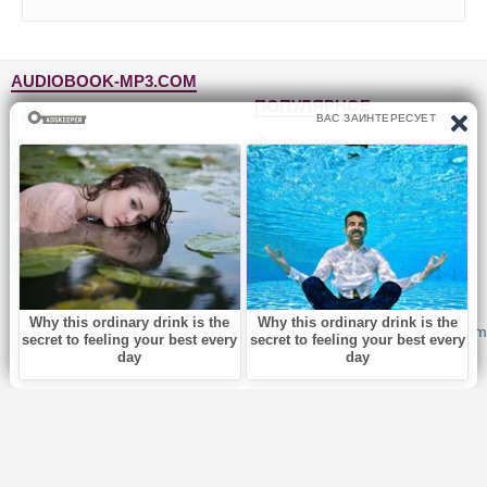
AUDIOBOOK-MP3.COM
ПОПУЛЯРНОЕ
Главная
Жанры
Фантастика и фэнтези
Блог
Детективы, триллеры
Топ-100
Для детей
Авторы
Роман, проза
Исполнители
Приключения
Обратная связь
Юмор, сатира
© 2010-2026
Audiobook-mp3.com