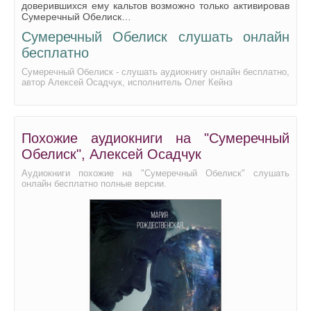
доверившихся ему кальтов возможно только активировав
Сумеречный Обелиск…
Сумеречный Обелиск слушать онлайн
бесплатно
Сумеречный Обелиск - слушать аудиокнигу онлайн бесплатно,
автор Алексей Осадчук, исполнитель Олег Кейнз
Похожие аудиокниги на "Сумеречный
Обелиск", Алексей Осадчук
Аудиокниги похожие на "Сумеречный Обелиск" слушать
онлайн бесплатно полные версии.