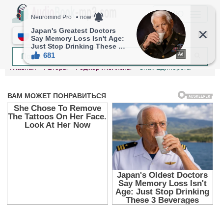
МЕНЮ
RU
Главная
Авторы
Роджер Желязны
Знак Единорога