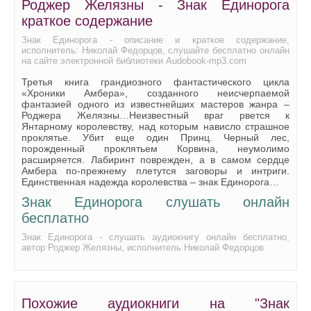
Роджер Желязны - Знак Единорога
краткое содержание
Знак Единорога - описание и краткое содержание,
исполнитель: Николай Федорцов, слушайте бесплатно онлайн
на сайте электронной библиотеки Audobook-mp3.com
Третья книга грандиозного фантастического цикла
«Хроники Амбера», созданного неисчерпаемой
фантазией одного из известнейших мастеров жанра –
Роджера Желязны…Неизвестный враг рвется к
Янтарному королевству, над которым нависло страшное
проклятье. Убит еще один Принц. Черный лес,
порожденный проклятьем Корвина, неумолимо
расширяется. Лабиринт поврежден, а в самом сердце
Амбера по-прежнему плетутся заговоры и интриги.
Единственная надежда королевства – знак Единорога…
Знак Единорога слушать онлайн
бесплатно
Знак Единорога - слушать аудиокнигу онлайн бесплатно,
автор Роджер Желязны, исполнитель Николай Федорцов
Похожие аудиокниги на "Знак