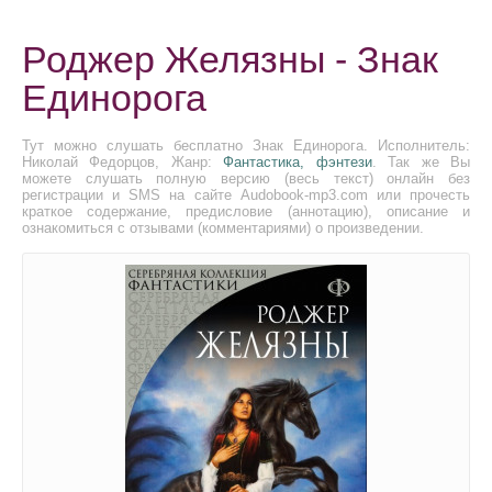
Роджер Желязны - Знак
Единорога
Тут можно слушать бесплатно Знак Единорога. Исполнитель:
Николай Федорцов, Жанр:
Фантастика, фэнтези
. Так же Вы
можете слушать полную версию (весь текст) онлайн без
регистрации и SMS на сайте Audobook-mp3.com или прочесть
краткое содержание, предисловие (аннотацию), описание и
ознакомиться с отзывами (комментариями) о произведении.