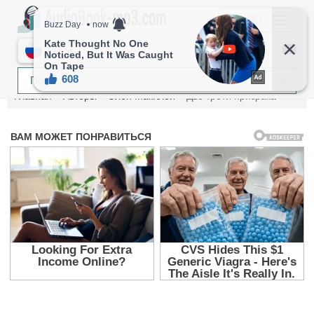
МЕНЮ
RU
Главная
Авторы
Элен МакКлой
Две трети призрака