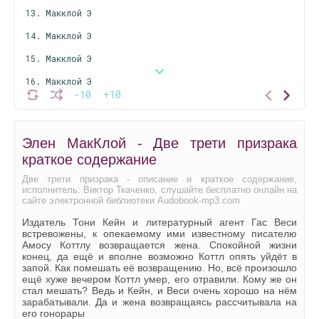
13. Макклой Э
14. Макклой Э
15. Макклой Э
16. Макклой Э
-10
+10
17. Макклой Э
18. Макклой Э
Элен МакКлой - Две трети призрака
19. Макклой Э
краткое содержание
20. Макклой Э
Две трети призрака - описание и краткое содержание,
исполнитель: Виктор Ткаченко, слушайте бесплатно онлайн на
21. Макклой Э
сайте электронной библиотеки Audobook-mp3.com
22. Макклой Э
Издатель Тони Кейн и литературный агент Гас Веси
встревожены, к опекаемому ими известному писателю
23. Макклой Э
Амосу Коттлу возвращается жена. Спокойной жизни
конец, да ещё и вполне возможно Коттл опять уйдёт в
24. Макклой Э
запой. Как помешать её возвращению. Но, всё произошло
ещё хуже вечером Коттл умер, его отравили. Кому же он
25. Макклой Э
стал мешать? Ведь и Кейн, и Веси очень хорошо на нём
зарабатывали. Да и жена возвращаясь рассчитывала на
26. Макклой Э
его гонорары