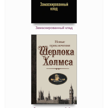
41. Макклой Э
42. Макклой Э
43. Макклой Э
44. Макклой Э
Замаскированный клад
45. Макклой Э
46. Макклой Э
47. Макклой Э
48. Макклой Э
49. Макклой Э
50. Макклой Э
51. Макклой Э
52. Макклой Э
53. Макклой Э
54. Макклой Э