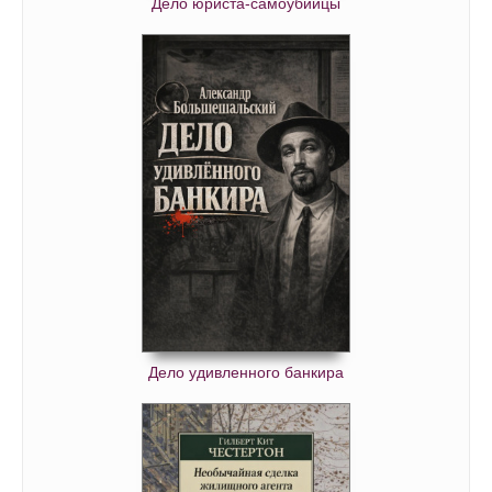
Дело юриста-самоубийцы
55. Макклой Э
Дело удивленного банкира