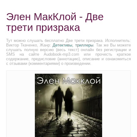
Элен МакКлой - Две
трети призрака
Тут можно слушать бесплатно Две трети призрака. Исполнитель:
Виктор Ткаченко, Жанр:
Детективы, триллеры
. Так же Вы можете
слушать полную версию (весь текст) онлайн без регистрации и
SMS на сайте Audobook-mp3.com или прочесть краткое
содержание, предисловие (аннотацию), описание и ознакомиться
с отзывами (комментариями) о произведении.