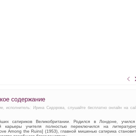
ткое содержание
ие, исполнитель: Ирина Сидорова, слушайте бесплатно онлайн на са
йших сатириков Великобритании. Родился в Лондоне, учился
й карьеры учителя полностью переключился на литературн
ove Among the Ruins] (1953), главной мишенью сатирика станови
арстве всеобщего благоденствия».