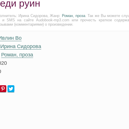
реди руин
полнитель: Ирина Сидорова, Жанр:
Роман, проза
. Так же Вы можете слу
и и SMS на сайте Audobook-mp3.com или прочесть краткое содержа
тзывами (комментариями) о произведении.
Ивлин Во
Ирина Сидорова
Роман, проза
020
0