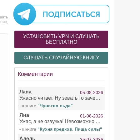
шать
ние,
УСТАНОВИТЬ VPN И СЛУШАТЬ
БЕСПЛАТНО
СЛУШАТЬ СЛУЧАЙНУЮ КНИГУ
Комментарии
Лана
05-08-2026
Ужасно читает. Ну зевать то зачем. Уже не говорю, что ударения ставит, как хочет.
- к книге
"Чувство льда"
Яна
01-08-2026
Ужас, а не озвучка! Невозможно вникать в смысл текста из за кривляний чтеца
- к книге
"Кухня предков. Пища силы"
Адель
25-07-2026