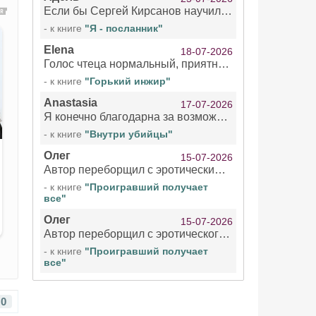
Если бы Сергей Кирсанов научился не сглатывать каждые 1-2 минуты слюну, так что слышно в микрофоне и, что вызывает отвращение, то мелжно было бы слушать.
- к книге
"Я - посланник"
Elena
18-07-2026
Голос чтеца нормальный, приятный тембр. Мне очень понравилось озвучивание рассказа. Очень странный отзыв Надежды. Может у неё что-то с нервами?
- к книге
"Горький инжир"
Anastasia
17-07-2026
Я конечно благодарна за возможность бесплатно слушать книги даже новинки , но чтение этой книги просто ужасно
- к книге
"Внутри убийцы"
Олег
15-07-2026
Автор переборщил с эротическими сценами. Похоже, с этим у него проблемы.
- к книге
"Проигравший получает
все"
Олег
15-07-2026
Автор переборщил с эротического сценами. Похоже, с этим у него проблемы.
- к книге
"Проигравший получает
все"
0