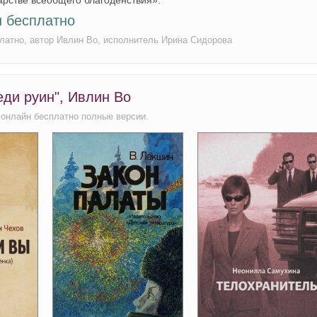
н бесплатно
латно, автор Ивлин Во, исполнитель Ирина Сидорова
еди руин", Ивлин Во
 онлайн бесплатно полные версии.