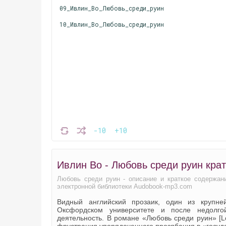
09_Ивлин_Во_Любовь_среди_руин
10_Ивлин_Во_Любовь_среди_руин
-10
+10
Ивлин Во - Любовь среди руин кра
Любовь среди руин - описание и краткое содержан
электронной библиотеки Audobook-mp3.com
Видный английский прозаик, один из крупне
Оксфордском университете и после недолго
деятельность. В романе «Любовь среди руин» [L
фрустрация упорядоченного прозябания в «госуд