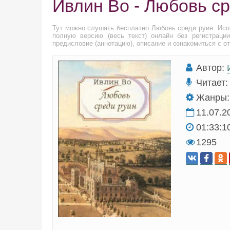
Ивлин Во - Любовь с
Тут можно слушать бесплатно Любовь среди руин. Ис
полную версию (весь текст) онлайн без регистраци
предисловие (аннотацию), описание и ознакомиться с о
Автор:
Читает:
Жанры:
11.07.2
01:33:1
1295