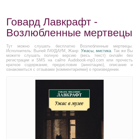
Говард Лавкрафт -
Возлюбленные мертвецы
Тут можно слушать бесплатно Возлюбленные мертвецы.
Исполнитель: Выпей ЛАУДАУМ, Жанр:
Ужасы, мистика
. Так же Вы
можете слушать полную версию (весь текст) онлайн без
регистрации и SMS на сайте Audobook-mp3.com или прочесть
краткое содержание, предисловие (аннотацию), описание и
ознакомиться с отзывами (комментариями) о произведении.