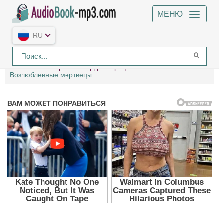
МЕНЮ
RU
Главная
Авторы
Говард Лавкрафт
Возлюбленные мертвецы