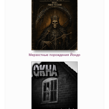
Мерзостные порождения Йондо