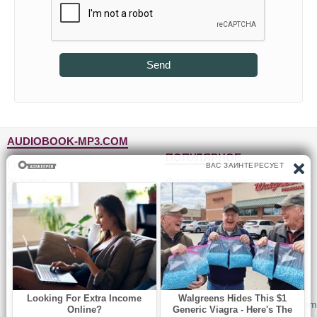
Send
AUDIOBOOK-MP3.COM
ПОПУЛЯРНОЕ
Главная
Жанры
Фантастика и фэнтези
Блог
Детективы, триллеры
Топ-100
Для детей
Авторы
Роман, проза
Исполнители
Приключения
Обратная связь
Юмор, сатира
© 2010-2026
Audiobook-mp3.com