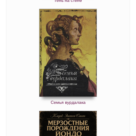
Тень на стене
Семья вурдалака