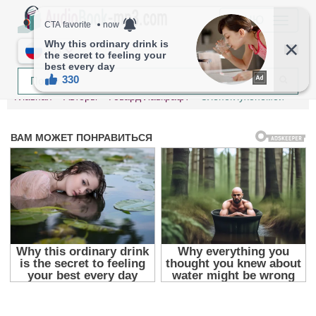
МЕНЮ
RU
Главная
Авторы
Говард Лавкрафт
Слепоглухонемой