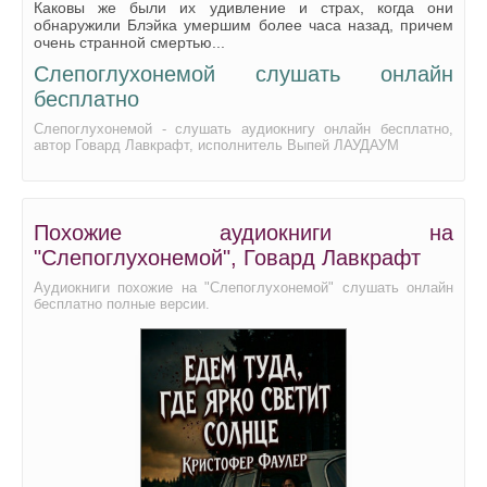
Каковы же были их удивление и страх, когда они
обнаружили Блэйка умершим более часа назад, причем
очень странной смертью...
Слепоглухонемой слушать онлайн
бесплатно
Слепоглухонемой - слушать аудиокнигу онлайн бесплатно,
автор Говард Лавкрафт, исполнитель Выпей ЛАУДАУМ
Похожие аудиокниги на
"Слепоглухонемой", Говард Лавкрафт
Аудиокниги похожие на "Слепоглухонемой" слушать онлайн
бесплатно полные версии.