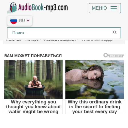
МЕНЮ
RU
Главная
Авторы
Говард Лавкрафт
Тень в мансарде