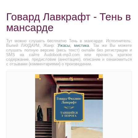
Говард Лавкрафт - Тень в
мансарде
Тут можно слушать бесплатно Тень в мансарде. Исполнитель:
Выпей ЛАУДАУМ, Жанр:
Ужасы, мистика
. Так же Вы можете
слушать полную версию (весь текст) онлайн без регистрации и
SMS на сайте Audobook-mp3.com или прочесть краткое
содержание, предисловие (аннотацию), описание и ознакомиться
с отзывами (комментариями) о произведении.