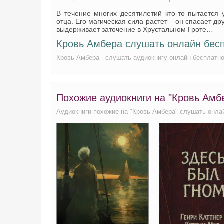
В течение многих десятилетий кто-то пытается
отца. Его магическая сила растет – он спасает д
выдерживает заточение в Хрустальном Гроте…
Кровь Амбера слушать онлайн бес
Кровь Амбера - слушать аудиокнигу онлайн бесплатн
Похожие аудиокниги на "Кровь Амб
Аудиокниги похожие на "Кровь Амбера" слушать онла