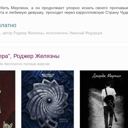
 убить Mерлина, а он продолжает упорно искать своего пропавш
руга и любимую девушку, проходит через кэрролловскую Страну Чуд
платно
о, автор Роджер Желязны, исполнитель Николай Федорцов
ера", Роджер Желязны
йн бесплатно полные версии.