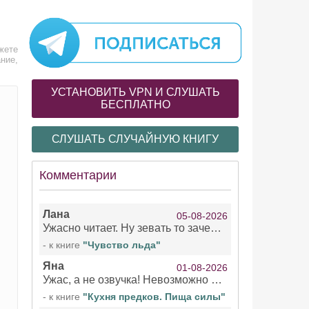
жете
ние,
УСТАНОВИТЬ VPN И СЛУШАТЬ
БЕСПЛАТНО
СЛУШАТЬ СЛУЧАЙНУЮ КНИГУ
Комментарии
Лана
05-08-2026
Ужасно читает. Ну зевать то зачем. Уже не говорю, что ударения ставит, как хочет.
- к книге
"Чувство льда"
Яна
01-08-2026
Ужас, а не озвучка! Невозможно вникать в смысл текста из за кривляний чтеца
- к книге
"Кухня предков. Пища силы"