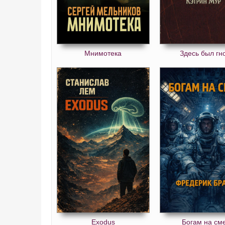
Мнимотека
Здесь был гн
Exodus
Богам на см