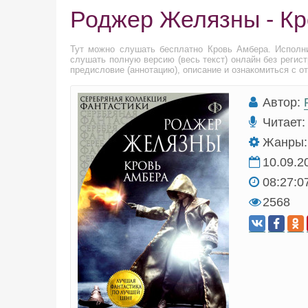
Роджер Желязны - К
Тут можно слушать бесплатно Кровь Амбера. Исполн
слушать полную версию (весь текст) онлайн без регис
предисловие (аннотацию), описание и ознакомиться с о
Автор:
Читает:
Жанры:
10.09.2
08:27:0
2568