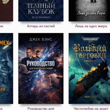
ом
Алтарь из пастей
Лишь за одно вчера
ех
Руководство для
Честолюбие не знает