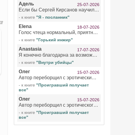
Адель
25-07-2026
Если бы Сергей Кирсанов научился не сглатывать каждые 1-2 минуты слюну, так что слышно в микрофоне и, что вызывает отвращение, то мелжно было бы слушать.
- к книге
"Я - посланник"
Elena
18-07-2026
Голос чтеца нормальный, приятный тембр. Мне очень понравилось озвучивание рассказа. Очень странный отзыв Надежды. Может у неё что-то с нервами?
- к книге
"Горький инжир"
Anastasia
17-07-2026
Я конечно благодарна за возможность бесплатно слушать книги даже новинки , но чтение этой книги просто ужасно
- к книге
"Внутри убийцы"
Олег
15-07-2026
Автор переборщил с эротическими сценами. Похоже, с этим у него проблемы.
- к книге
"Проигравший получает
все"
Олег
15-07-2026
Автор переборщил с эротического сценами. Похоже, с этим у него проблемы.
- к книге
"Проигравший получает
все"