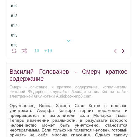
012
013
014
015
016
-10
+10
017
018
Василий Головачев - Смерч краткое
019
содержание
020
Смерч - описание и краткое содержание, исполнитель:
Николай Федорцов, слушайте бесплатно онлайн на сайте
021
электронной библиотеки Audobook-mp3.com
022
Оруженосец Воина Закона Стас Котов в попытке
уничтожить Аморфа Конкере терпит поражение и
023
превращается в исполнителя воли Монарха Тьмы.
Теперь изменение реальности, в результате которого
024
человечество может быть уничтожено, становится
неотвратимым. Если только не появится человек, готовый
025
принять на себя миссию спасения. Однако такому