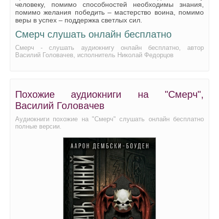
человеку, помимо способностей необходимы знания,
026
помимо желания победить – мастерство воина, помимо
веры в успех – поддержка светлых сил.
027
Смерч слушать онлайн бесплатно
028
Смерч - слушать аудиокнигу онлайн бесплатно, автор
Василий Головачев, исполнитель Николай Федорцов
029
030
031
Похожие аудиокниги на "Смерч",
032
Василий Головачев
Аудиокниги похожие на "Смерч" слушать онлайн бесплатно
полные версии.