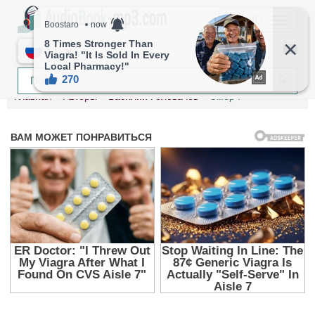
МЕНЮ
RU
Главная
Авторы
Василий Головачев
Смерч