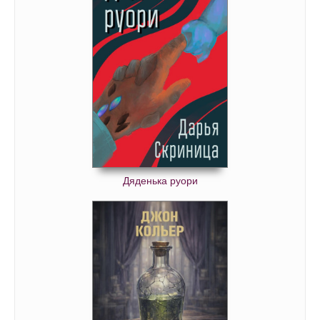
Дяденька руори