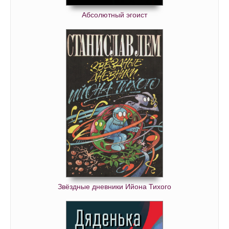
Абсолютный эгоист
Звёздные дневники Ийона Тихого